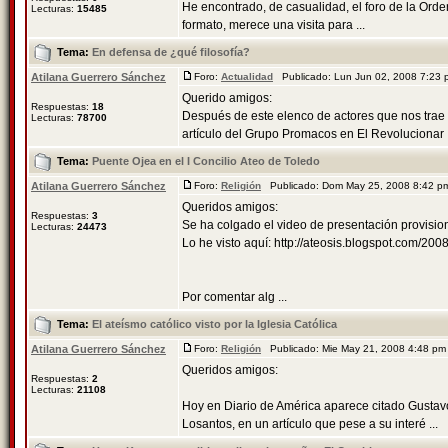
He encontrado, de casualidad, el foro de la Orden
Lecturas:
15485
formato, merece una visita para ...
Tema:
En defensa de ¿qué filosofía?
Atilana Guerrero Sánchez
Foro:
Actualidad
Publicado: Lun Jun 02, 2008 7:23
Querido amigos:
Respuestas:
18
Después de este elenco de actores que nos trae 
Lecturas:
78700
artículo del Grupo Promacos en El Revolucionar .
Tema:
Puente Ojea en el I Concilio Ateo de Toledo
Atilana Guerrero Sánchez
Foro:
Religión
Publicado: Dom May 25, 2008 8:42 
Queridos amigos:
Respuestas:
3
Se ha colgado el video de presentación provision
Lecturas:
24473
Lo he visto aquí: http://ateosis.blogspot.com/200
Por comentar alg ...
Tema:
El ateísmo católico visto por la Iglesia Católica
Atilana Guerrero Sánchez
Foro:
Religión
Publicado: Mie May 21, 2008 4:48 p
Queridos amigos:
Respuestas:
2
Lecturas:
21108
Hoy en Diario de América aparece citado Gustavo
Losantos, en un artículo que pese a su interé ...