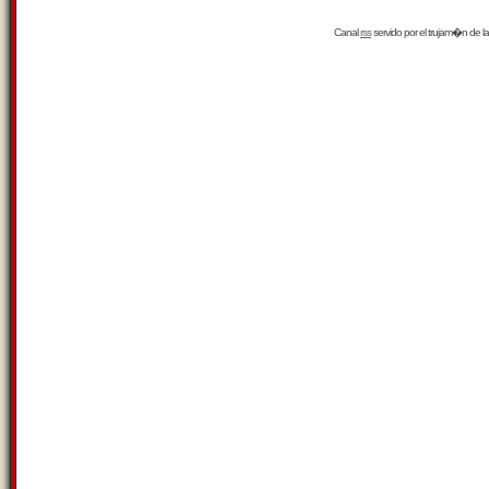
Canal
rss
servido por el
trujam�n
de la