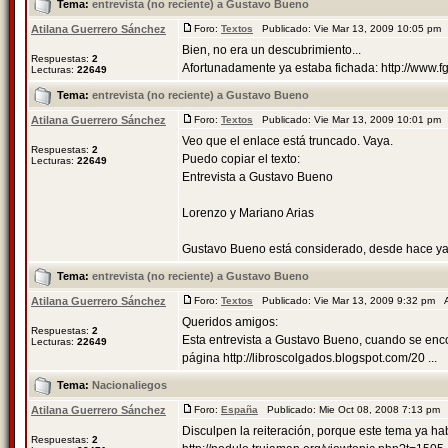
Tema:
entrevista (no reciente) a Gustavo Bueno
Atilana Guerrero Sánchez
Foro:
Textos
Publicado: Vie Mar 13, 2009 10:05 pm
Bien, no era un descubrimiento...
Respuestas:
2
Afortunadamente ya estaba fichada: http://www
Lecturas:
22649
Tema:
entrevista (no reciente) a Gustavo Bueno
Atilana Guerrero Sánchez
Foro:
Textos
Publicado: Vie Mar 13, 2009 10:01 pm
Veo que el enlace está truncado. Vaya.
Respuestas:
2
Puedo copiar el texto:
Lecturas:
22649
Entrevista a Gustavo Bueno
Lorenzo y Mariano Arias
Gustavo Bueno está considerado, desde hace ya 
Tema:
entrevista (no reciente) a Gustavo Bueno
Atilana Guerrero Sánchez
Foro:
Textos
Publicado: Vie Mar 13, 2009 9:32 pm 
Queridos amigos:
Respuestas:
2
Esta entrevista a Gustavo Bueno, cuando se enco
Lecturas:
22649
página http://libroscolgados.blogspot.com/20 ...
Tema:
Nacionaliegos
Atilana Guerrero Sánchez
Foro:
España
Publicado: Mie Oct 08, 2008 7:13 pm
Disculpen la reiteración, porque este tema ya hab
Respuestas:
2