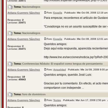
http://nodulo.trujaman.org/viewtopic.php?t=1505
Lecturas:
23471
Tema:
Nacionaliegos
Atilana Guerrero Sánchez
Foro:
España
Publicado: Mie Oct 08, 2008 12:19 a
Para empezar, recordemos el artículo de Gustav
Respuestas:
2
Lecturas:
23471
"Covadonga no es un asunto susceptible de ser 
Tema:
Nacionaliegos
Atilana Guerrero Sánchez
Foro:
España
Publicado: Mie Oct 08, 2008 12:01 a
Queridos amigos:
Respuestas:
2
Dejo aquí esta respuesta, aparecida recientemen
Lecturas:
23471
http://www.lne.es/secciones/noticia.jsp?pRef=2
Tema:
Conferencias Nódulo: El español como lengua de pensamiento
Atilana Guerrero Sánchez
Foro:
Actualidad
Publicado: Mie Jul 09, 2008 9:00 
Queridos amigos, querido José Luis:
Respuestas:
10
Lecturas:
45843
Gracias por tu comentario. En efecto, el acto me
comportaron con independe ...
Tema:
foro de dominicos
Atilana Guerrero Sánchez
Foro:
Textos
Publicado: Mar Jun 17, 2008 2:50 pm 
Queridos amigos:
Respuestas:
0