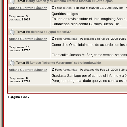
Tema:
Henry Kamen y su elitismo literario reseñan El Catoblepas
Atilana Guerrero Sánchez
Foro:
Textos
Publicado: Mar Abr 22, 2008 8:07 pm 
Queridos amigos:
Respuestas:
9
En una entrevista sobre el libro Imagining Spain 
Lecturas:
39027
Catoblepas, sino contra Gustavo Bueno. De ...
Tema:
En defensa de ¿qué filosofía?
Atilana Guerrero Sánchez
Foro:
Actualidad
Publicado: Sab Abr 05, 2008 10:5
Como dice Oma, totalmente de acuerdo con Insua,
Respuestas:
18
Lecturas:
78700
El articulito Jacobo Muñoz, como vemos, se coment
Tema:
El famoso "Informe Verstrynge" sobre inmigración
Atilana Guerrero Sánchez
Foro:
Actualidad
Publicado: Mie Feb 13, 2008 8:26
Gracias a Santiago por ofrcernos el informe y a 
Respuestas:
6
Pero, una pregunta, dado que yo no concía este 
Lecturas:
29767
P�gina
1
de
7