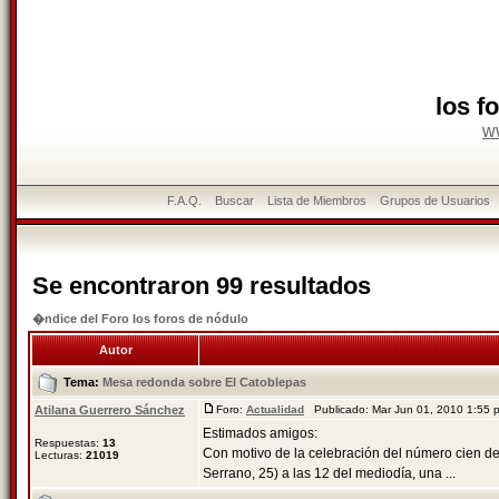
los f
w
F.A.Q.
Buscar
Lista de Miembros
Grupos de Usuarios
Se encontraron 99 resultados
�ndice del Foro los foros de nódulo
Autor
Tema:
Mesa redonda sobre El Catoblepas
Atilana Guerrero Sánchez
Foro:
Actualidad
Publicado: Mar Jun 01, 2010 1:55
Estimados amigos:
Respuestas:
13
Con motivo de la celebración del número cien de l
Lecturas:
21019
Serrano, 25) a las 12 del mediodía, una ...