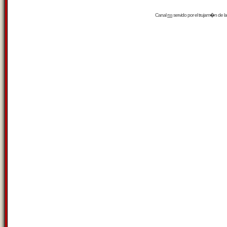
Canal
rss
servido por el
trujam�n
de la