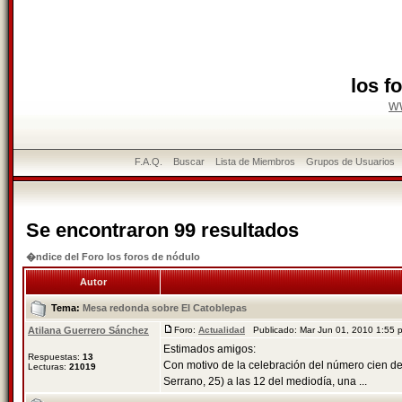
los f
w
F.A.Q.
Buscar
Lista de Miembros
Grupos de Usuarios
Se encontraron 99 resultados
�ndice del Foro los foros de nódulo
Autor
Tema:
Mesa redonda sobre El Catoblepas
Atilana Guerrero Sánchez
Foro:
Actualidad
Publicado: Mar Jun 01, 2010 1:55
Estimados amigos:
Respuestas:
13
Con motivo de la celebración del número cien de l
Lecturas:
21019
Serrano, 25) a las 12 del mediodía, una ...