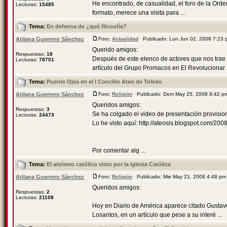
He encontrado, de casualidad, el foro de la Orden
Lecturas:
15485
formato, merece una visita para ...
Tema:
En defensa de ¿qué filosofía?
Atilana Guerrero Sánchez
Foro:
Actualidad
Publicado: Lun Jun 02, 2008 7:23
Querido amigos:
Respuestas:
18
Después de este elenco de actores que nos trae 
Lecturas:
78701
artículo del Grupo Promacos en El Revolucionar .
Tema:
Puente Ojea en el I Concilio Ateo de Toledo
Atilana Guerrero Sánchez
Foro:
Religión
Publicado: Dom May 25, 2008 8:42 
Queridos amigos:
Respuestas:
3
Se ha colgado el video de presentación provision
Lecturas:
24473
Lo he visto aquí: http://ateosis.blogspot.com/200
Por comentar alg ...
Tema:
El ateísmo católico visto por la Iglesia Católica
Atilana Guerrero Sánchez
Foro:
Religión
Publicado: Mie May 21, 2008 4:48 p
Queridos amigos:
Respuestas:
2
Lecturas:
21108
Hoy en Diario de América aparece citado Gustavo
Losantos, en un artículo que pese a su interé ...