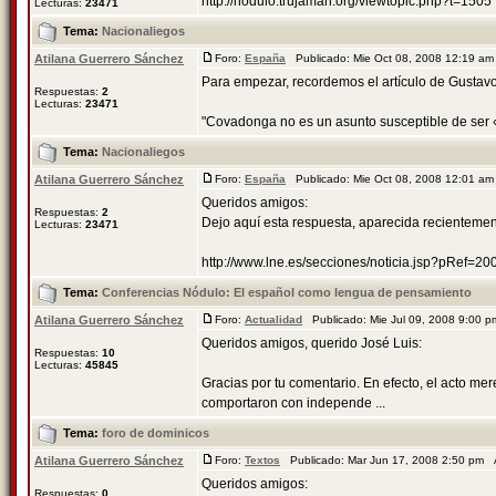
http://nodulo.trujaman.org/viewtopic.php?t=1505
Lecturas:
23471
Tema:
Nacionaliegos
Atilana Guerrero Sánchez
Foro:
España
Publicado: Mie Oct 08, 2008 12:19 a
Para empezar, recordemos el artículo de Gustav
Respuestas:
2
Lecturas:
23471
"Covadonga no es un asunto susceptible de ser 
Tema:
Nacionaliegos
Atilana Guerrero Sánchez
Foro:
España
Publicado: Mie Oct 08, 2008 12:01 a
Queridos amigos:
Respuestas:
2
Dejo aquí esta respuesta, aparecida recientemen
Lecturas:
23471
http://www.lne.es/secciones/noticia.jsp?pRef=2
Tema:
Conferencias Nódulo: El español como lengua de pensamiento
Atilana Guerrero Sánchez
Foro:
Actualidad
Publicado: Mie Jul 09, 2008 9:00 
Queridos amigos, querido José Luis:
Respuestas:
10
Lecturas:
45845
Gracias por tu comentario. En efecto, el acto me
comportaron con independe ...
Tema:
foro de dominicos
Atilana Guerrero Sánchez
Foro:
Textos
Publicado: Mar Jun 17, 2008 2:50 pm 
Queridos amigos:
Respuestas:
0