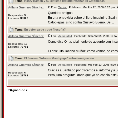
Tema:
Henry Kamen y su elitismo literario reseñan El Catoblepas
Atilana Guerrero Sánchez
Foro:
Textos
Publicado: Mar Abr 22, 2008 8:07 pm 
Queridos amigos:
Respuestas:
9
En una entrevista sobre el libro Imagining Spain 
Lecturas:
39027
Catoblepas, sino contra Gustavo Bueno. De ...
Tema:
En defensa de ¿qué filosofía?
Atilana Guerrero Sánchez
Foro:
Actualidad
Publicado: Sab Abr 05, 2008 10:5
Como dice Oma, totalmente de acuerdo con Insua,
Respuestas:
18
Lecturas:
78701
El articulito Jacobo Muñoz, como vemos, se coment
Tema:
El famoso "Informe Verstrynge" sobre inmigración
Atilana Guerrero Sánchez
Foro:
Actualidad
Publicado: Mie Feb 13, 2008 8:26
Gracias a Santiago por ofrcernos el informe y a 
Respuestas:
6
Pero, una pregunta, dado que yo no concía este 
Lecturas:
29768
P�gina
1
de
7