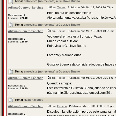
Tema:
entrevista (no reciente) a Gustavo Bueno
Atilana Guerrero Sánchez
Foro:
Textos
Publicado: Vie Mar 13, 2009 10:05 pm
Bien, no era un descubrimiento...
Respuestas:
2
Afortunadamente ya estaba fichada: http://www
Lecturas:
22649
Tema:
entrevista (no reciente) a Gustavo Bueno
Atilana Guerrero Sánchez
Foro:
Textos
Publicado: Vie Mar 13, 2009 10:01 pm
Veo que el enlace está truncado. Vaya.
Respuestas:
2
Puedo copiar el texto:
Lecturas:
22649
Entrevista a Gustavo Bueno
Lorenzo y Mariano Arias
Gustavo Bueno está considerado, desde hace ya 
Tema:
entrevista (no reciente) a Gustavo Bueno
Atilana Guerrero Sánchez
Foro:
Textos
Publicado: Vie Mar 13, 2009 9:32 pm 
Queridos amigos:
Respuestas:
2
Esta entrevista a Gustavo Bueno, cuando se enco
Lecturas:
22649
página http://libroscolgados.blogspot.com/20 ...
Tema:
Nacionaliegos
Atilana Guerrero Sánchez
Foro:
España
Publicado: Mie Oct 08, 2008 7:13 pm
Disculpen la reiteración, porque este tema ya hab
Respuestas:
2