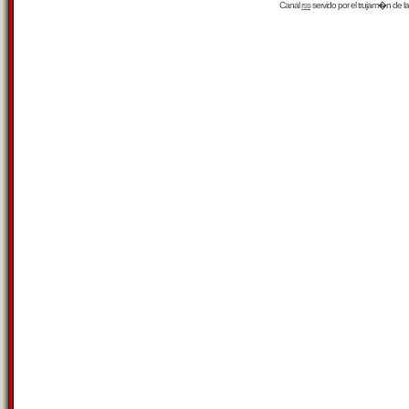
Canal
rss
servido por el
trujam�n
de la