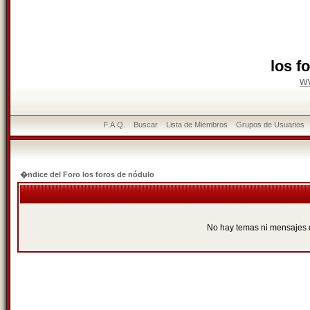
los f
w
F.A.Q.
Buscar
Lista de Miembros
Grupos de Usuarios
�ndice del Foro los foros de nódulo
No hay temas ni mensajes 