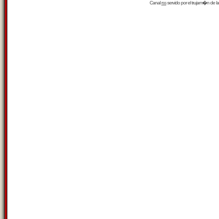
Canal
rss
servido por el
trujam�n
de la