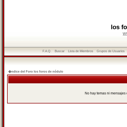
los f
w
F.A.Q.
Buscar
Lista de Miembros
Grupos de Usuarios
�ndice del Foro los foros de nódulo
No hay temas ni mensajes 