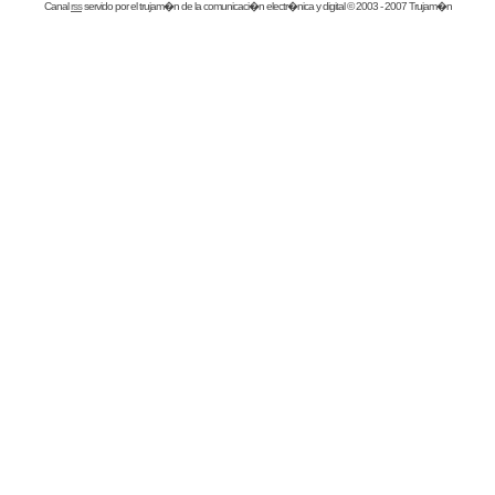
Canal
rss
servido por el
trujam�n
de la comunicaci�n electr�nica y digital © 2003 - 2007 Trujam�n