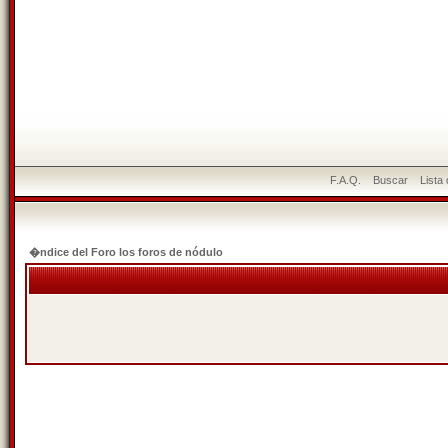
F.A.Q.
Buscar
Lista
�ndice del Foro los foros de nódulo