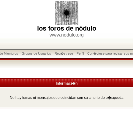
los foros de nódulo
www.nodulo.org
 de Miembros
Grupos de Usuarios
Reg�strese
Perfil
Con�ctese para revisar sus m
Informaci�n
No hay temas ni mensajes que coincidan con su criterio de b�squeda