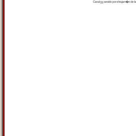
Canal
rss
servido por el
trujam�n
de la