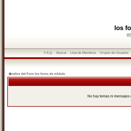
los f
w
F.A.Q.
Buscar
Lista de Miembros
Grupos de Usuarios
�ndice del Foro los foros de nódulo
No hay temas ni mensajes 