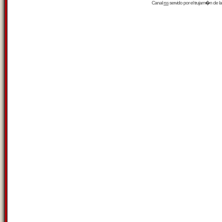
Canal
rss
servido por el
trujam�n
de la