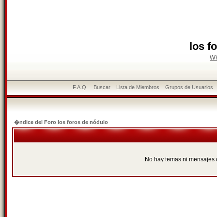
los f
w
F.A.Q.
Buscar
Lista de Miembros
Grupos de Usuarios
�ndice del Foro los foros de nódulo
No hay temas ni mensajes 