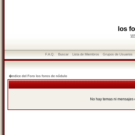
los f
w
F.A.Q.
Buscar
Lista de Miembros
Grupos de Usuarios
�ndice del Foro los foros de nódulo
No hay temas ni mensajes 