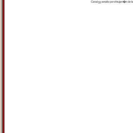
Canal
rss
servido por el
trujam�n
de la