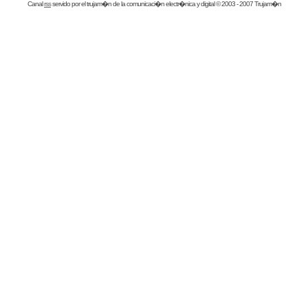
Canal
rss
servido por el
trujam�n
de la comunicaci�n electr�nica y digital © 2003 - 2007 Trujam�n