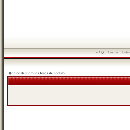
F.A.Q.
Buscar
Lista
�ndice del Foro los foros de nódulo