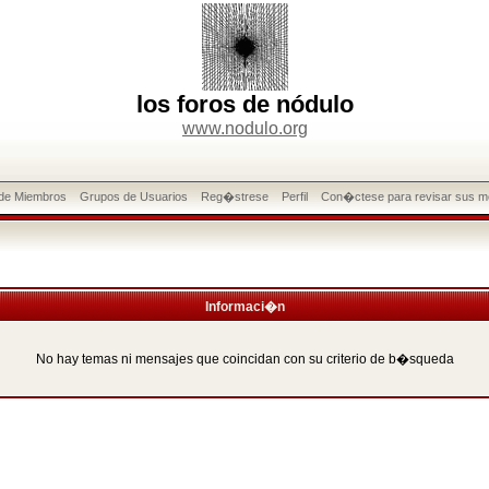
los foros de nódulo
www.nodulo.org
 de Miembros
Grupos de Usuarios
Reg�strese
Perfil
Con�ctese para revisar sus m
Informaci�n
No hay temas ni mensajes que coincidan con su criterio de b�squeda