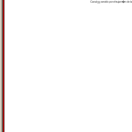
Canal
rss
servido por el
trujam�n
de la