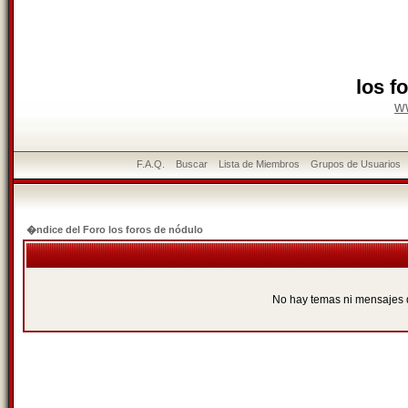
los f
w
F.A.Q.
Buscar
Lista de Miembros
Grupos de Usuarios
�ndice del Foro los foros de nódulo
No hay temas ni mensajes 