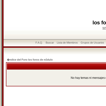
los f
w
F.A.Q.
Buscar
Lista de Miembros
Grupos de Usuarios
�ndice del Foro los foros de nódulo
No hay temas ni mensajes 