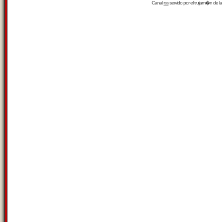
Canal
rss
servido por el
trujam�n
de la