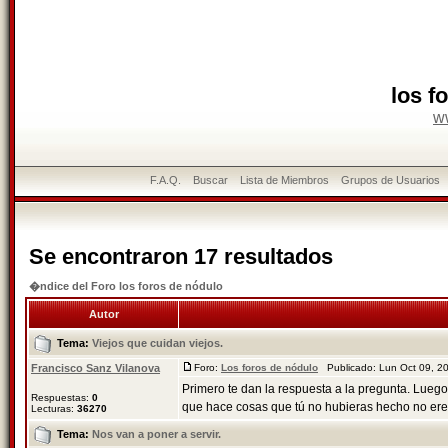
los f
w
F.A.Q.
Buscar
Lista de Miembros
Grupos de Usuarios
Se encontraron 17 resultados
�ndice del Foro los foros de nódulo
Autor
Tema:
Viejos que cuidan viejos.
Francisco Sanz Vilanova
Foro:
Los foros de nódulo
Publicado: Lun Oct 09, 2
Primero te dan la respuesta a la pregunta. Luego
Respuestas:
0
que hace cosas que tú no hubieras hecho no eres 
Lecturas:
36270
Tema:
Nos van a poner a servir.