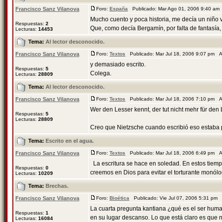
Francisco Sanz Vilanova
Foro:
España
Publicado: Mar Ago 01, 2006 9:40 am
Mucho cuento y poca historia, me decía un niño 
Respuestas:
2
Que, como decía Bergamín, por falta de fantasía, 
Lecturas:
14453
Tema:
Al lector desconocido.
Francisco Sanz Vilanova
Foro:
Textos
Publicado: Mar Jul 18, 2006 9:07 pm 
y demasiado escrito.
Respuestas:
5
Colega.
Lecturas:
28809
Tema:
Al lector desconocido.
Francisco Sanz Vilanova
Foro:
Textos
Publicado: Mar Jul 18, 2006 7:10 pm 
Wer den Lesser kennt, der tut nicht mehr für den 
Respuestas:
5
Lecturas:
28809
Creo que Nietzsche cuando escribió eso estaba 
Tema:
Escrito en el agua.
Francisco Sanz Vilanova
Foro:
Textos
Publicado: Mar Jul 18, 2006 6:49 pm 
La escritura se hace en soledad. En estos tiempo
Respuestas:
0
creemos en Dios para evitar el torturante monólog
Lecturas:
10209
Tema:
Brechas.
Francisco Sanz Vilanova
Foro:
Bioética
Publicado: Vie Jul 07, 2006 5:31 pm
La cuarta pregunta kantiana ¿qué es el ser hum
Respuestas:
1
en su lugar descanso. Lo que está claro es que n
Lecturas:
16084