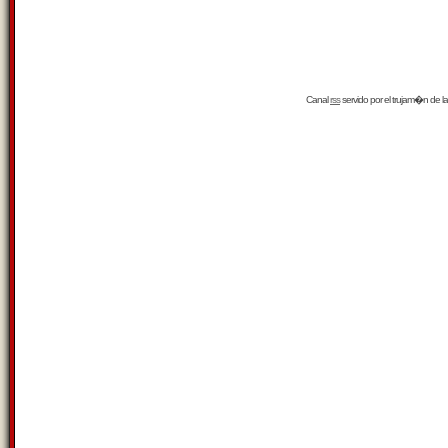
Canal
rss
servido por el
trujam�n
de la