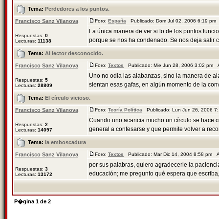
Tema:
Perdedores a los puntos.
Francisco Sanz Vilanova
Foro:
España
Publicado: Dom Jul 02, 2006 6:19 pm
La única manera de ver si lo de los puntos funci
Respuestas:
0
porque se nos ha condenado. Se nos deja salir c
Lecturas:
11138
Tema:
Al lector desconocido.
Francisco Sanz Vilanova
Foro:
Textos
Publicado: Mie Jun 28, 2006 3:02 pm 
Uno no odia las alabanzas, sino la manera de a
Respuestas:
5
sientan esas gafas, en algún momento de la conve
Lecturas:
28809
Tema:
El círculo vicioso.
Francisco Sanz Vilanova
Foro:
Teoría Política
Publicado: Lun Jun 26, 2006 
Cuando uno acaricia mucho un círculo se hace co
Respuestas:
2
general a confesarse y que permite volver a recor
Lecturas:
14097
Tema:
la emboscadura
Francisco Sanz Vilanova
Foro:
Textos
Publicado: Mar Dic 14, 2004 8:58 pm 
por sus palabras, quiero agradecerle la paciencia
Respuestas:
3
educación; me pregunto qué espera que escriba, 
Lecturas:
13172
P�gina
1
de
2