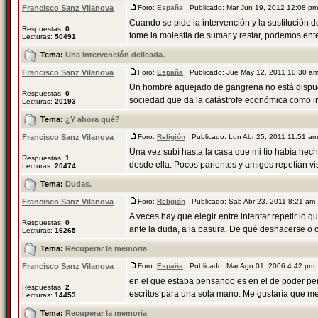
Francisco Sanz Vilanova
Foro:
España
Publicado: Mar Jun 19, 2012 12:08 p
Cuando se pide la intervención y la sustitución 
Respuestas:
0
tome la molestia de sumar y restar, podemos ente
Lecturas:
50491
Tema:
Una intervención delicada.
Francisco Sanz Vilanova
Foro:
España
Publicado: Jue May 12, 2011 10:30 
Un hombre aquejado de gangrena no está dispuest
Respuestas:
0
sociedad que da la catástrofe económica como ine
Lecturas:
20193
Tema:
¿Y ahora qué?
Francisco Sanz Vilanova
Foro:
Religión
Publicado: Lun Abr 25, 2011 11:51 a
Una vez subí hasta la casa que mi tío había hecho
Respuestas:
1
desde ella. Pocos parientes y amigos repetían visi
Lecturas:
20474
Tema:
Dudas.
Francisco Sanz Vilanova
Foro:
Religión
Publicado: Sab Abr 23, 2011 8:21 a
A veces hay que elegir entre intentar repetir lo q
Respuestas:
0
ante la duda, a la basura. De qué deshacerse o c
Lecturas:
16265
Tema:
Recuperar la memoria
Francisco Sanz Vilanova
Foro:
España
Publicado: Mar Ago 01, 2006 4:42 pm
en el que estaba pensando es en el de poder pe
Respuestas:
2
escritos para una sola mano. Me gustaría que me d
Lecturas:
14453
Tema:
Recuperar la memoria