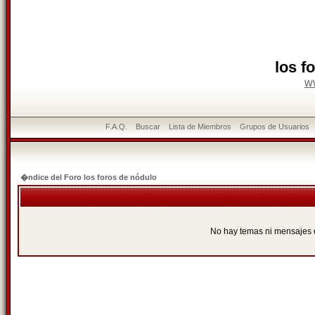
los f
w
F.A.Q.
Buscar
Lista de Miembros
Grupos de Usuarios
�ndice del Foro los foros de nódulo
No hay temas ni mensajes 