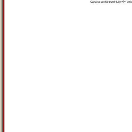
Canal
rss
servido por el
trujam�n
de la