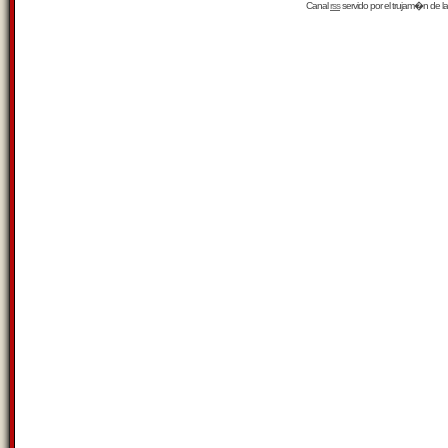
Canal
rss
servido por el
trujam�n
de la