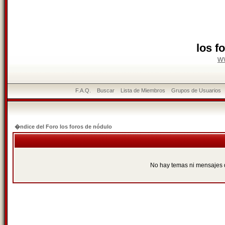
los f
w
F.A.Q.
Buscar
Lista de Miembros
Grupos de Usuarios
�ndice del Foro los foros de nódulo
No hay temas ni mensajes 