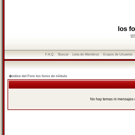
los f
w
F.A.Q.
Buscar
Lista de Miembros
Grupos de Usuarios
�ndice del Foro los foros de nódulo
No hay temas ni mensajes 