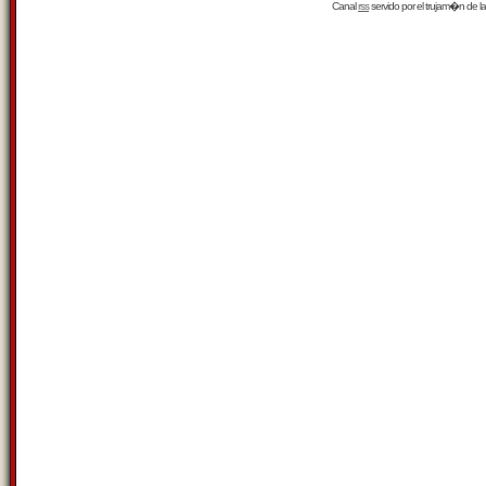
Canal
rss
servido por el
trujam�n
de la