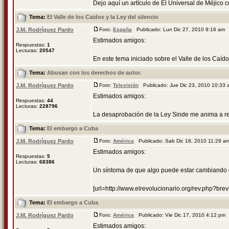
Dejo aquí un artículo de El Universal de Méjico c
Tema:
El Valle de los Caidos y la Ley del silencio
J.M. Rodríguez Pardo
Foro:
España
Publicado: Lun Dic 27, 2010 9:16 am
Estimados amigos:
Respuestas:
1
Lecturas:
20547
En este tema iniciado sobre el Valle de los Caído
Tema:
Abusan con los derechos de autor.
J.M. Rodríguez Pardo
Foro:
Televisión
Publicado: Jue Dic 23, 2010 10:33
Estimados amigos:
Respuestas:
44
Lecturas:
228796
La desaprobación de la Ley Sinde me anima a real
Tema:
El embargo a Cuba
J.M. Rodríguez Pardo
Foro:
América
Publicado: Sab Dic 18, 2010 11:29 
Estimados amigos:
Respuestas:
5
Lecturas:
68386
Un síntoma de que algo puede estar cambiando
[url=http://www.elrevolucionario.org/rev.php?brev
Tema:
El embargo a Cuba
J.M. Rodríguez Pardo
Foro:
América
Publicado: Vie Dic 17, 2010 4:12 pm
Estimados amigos: