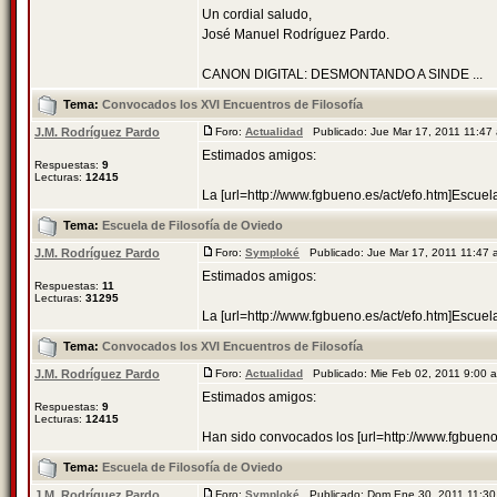
Un cordial saludo,
José Manuel Rodríguez Pardo.
CANON DIGITAL: DESMONTANDO A SINDE ...
Tema:
Convocados los XVI Encuentros de Filosofía
J.M. Rodríguez Pardo
Foro:
Actualidad
Publicado: Jue Mar 17, 2011 11:4
Estimados amigos:
Respuestas:
9
Lecturas:
12415
La [url=http://www.fgbueno.es/act/efo.htm]Escuel
Tema:
Escuela de Filosofía de Oviedo
J.M. Rodríguez Pardo
Foro:
Symploké
Publicado: Jue Mar 17, 2011 11:47
Estimados amigos:
Respuestas:
11
Lecturas:
31295
La [url=http://www.fgbueno.es/act/efo.htm]Escuel
Tema:
Convocados los XVI Encuentros de Filosofía
J.M. Rodríguez Pardo
Foro:
Actualidad
Publicado: Mie Feb 02, 2011 9:00
Estimados amigos:
Respuestas:
9
Lecturas:
12415
Han sido convocados los [url=http://www.fgbueno
Tema:
Escuela de Filosofía de Oviedo
J.M. Rodríguez Pardo
Foro:
Symploké
Publicado: Dom Ene 30, 2011 11:3