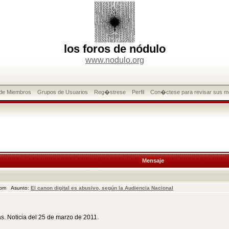
los foros de nódulo
www.nodulo.org
 de Miembros
Grupos de Usuarios
Reg�strese
Perfil
Con�ctese para revisar sus m
Mensaje
1 pm Asunto:
El canon digital es abusivo, según la Audiencia Nacional
as. Noticia del 25 de marzo de 2011.