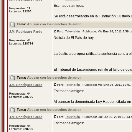
Estimados amigos:
Respuestas:
11
Lecturas:
31295
Se está desarrollando en la Fundación Gustavo Bu
Tema:
Abusan con los derechos de autor.
J.M. Rodríguez Pardo
Foro:
Televisión
Publicado: Vie Ene 14, 2011 9:59
Noticia de El País de hoy:
Respuestas:
44
Lecturas:
228796
La Justicia europea ratifica la sentencia contra el
El Tribunal de Luxemburgo remite al fallo de octu
Tema:
Abusan con los derechos de autor.
J.M. Rodríguez Pardo
Foro:
Televisión
Publicado: Mie Ene 05, 2011 12:0
Estimados amigos:
Respuestas:
44
Lecturas:
228796
Al parecer la denominada Ley Hadopi, citada en e
Tema:
Abusan con los derechos de autor.
J.M. Rodríguez Pardo
Foro:
Televisión
Publicado: Jue Dic 30, 2010 12:13
Estimados amigos:
Respuestas:
44
Lecturas:
228796