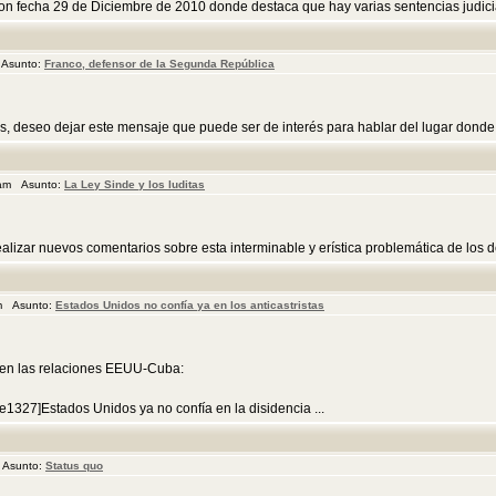
on fecha 29 de Diciembre de 2010 donde destaca que hay varias sentencias judiciales
 Asunto:
Franco, defensor de la Segunda República
s, deseo dejar este mensaje que puede ser de interés para hablar del lugar donde e
 am Asunto:
La Ley Sinde y los luditas
izar nuevos comentarios sobre esta interminable y erística problemática de los de
am Asunto:
Estados Unidos no confía ya en los anticastristas
 en las relaciones EEUU-Cuba:
e1327]Estados Unidos ya no confía en la disidencia ...
 Asunto:
Status quo