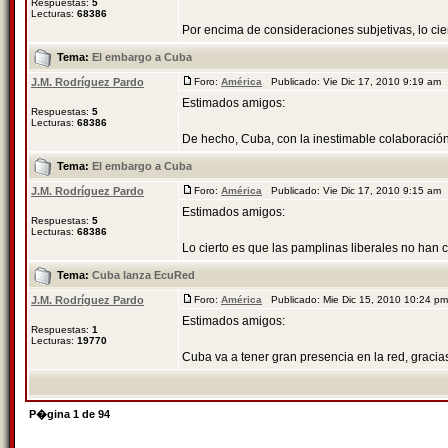
Respuestas:
5
Lecturas:
68386
Por encima de consideraciones subjetivas, lo cier
Tema:
El embargo a Cuba
J.M. Rodríguez Pardo
Foro:
América
Publicado: Vie Dic 17, 2010 9:19 am
Estimados amigos:
Respuestas:
5
Lecturas:
68386
De hecho, Cuba, con la inestimable colaboración
Tema:
El embargo a Cuba
J.M. Rodríguez Pardo
Foro:
América
Publicado: Vie Dic 17, 2010 9:15 am
Estimados amigos:
Respuestas:
5
Lecturas:
68386
Lo cierto es que las pamplinas liberales no han 
Tema:
Cuba lanza EcuRed
J.M. Rodríguez Pardo
Foro:
América
Publicado: Mie Dic 15, 2010 10:24 
Estimados amigos:
Respuestas:
1
Lecturas:
19770
Cuba va a tener gran presencia en la red, gracia
P�gina
1
de
94