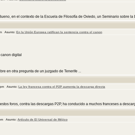
eno, en el contexto de la Escuela de Filosofía de Oviedo, un Seminario sobre la D
 pm Asunto:
En la Unión Europea ratifican la sentencia contra el canon
 canon digital
bre en otra pregunta de un juzgado de Tenerife ...
1 pm Asunto:
La ley francesa contra el P2P aumenta la descarga directa
stos foros, contra las descargas P2P, ha conducido a muchos franceses a descargar
 pm Asunto:
Artículo de El Universal de Méjico