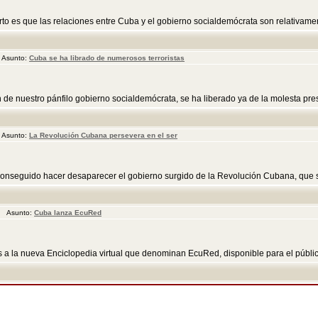
to es que las relaciones entre Cuba y el gobierno socialdemócrata son relativament
 Asunto:
Cuba se ha librado de numerosos terroristas
 de nuestro pánfilo gobierno socialdemócrata, se ha liberado ya de la molesta pre
 Asunto:
La Revolución Cubana persevera en el ser
conseguido hacer desaparecer el gobierno surgido de la Revolución Cubana, que sig
pm Asunto:
Cuba lanza EcuRed
s a la nueva Enciclopedia virtual que denominan EcuRed, disponible para el público