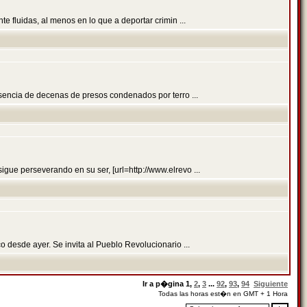
e fluidas, al menos en lo que a deportar crimin ...
sencia de decenas de presos condenados por terro ...
ue perseverando en su ser, [url=http://www.elrevo ...
 desde ayer. Se invita al Pueblo Revolucionario ...
Ir a p�gina
1
,
2
,
3
...
92
,
93
,
94
Siguiente
Todas las horas est�n en GMT + 1 Hora