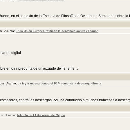
eno, en el contexto de la Escuela de Filosofía de Oviedo, un Seminario sobre la D
 pm Asunto:
En la Unión Europea ratifican la sentencia contra el canon
 canon digital
bre en otra pregunta de un juzgado de Tenerife ...
1 pm Asunto:
La ley francesa contra el P2P aumenta la descarga directa
stos foros, contra las descargas P2P, ha conducido a muchos franceses a descargar
 pm Asunto:
Artículo de El Universal de Méjico