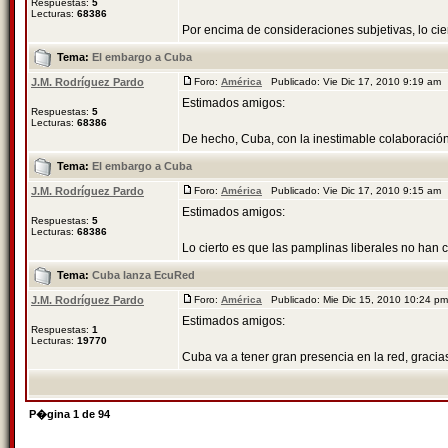
Respuestas:
5
Lecturas:
68386
Por encima de consideraciones subjetivas, lo cier
Tema:
El embargo a Cuba
J.M. Rodríguez Pardo
Foro:
América
Publicado: Vie Dic 17, 2010 9:19 am
Estimados amigos:
Respuestas:
5
Lecturas:
68386
De hecho, Cuba, con la inestimable colaboración
Tema:
El embargo a Cuba
J.M. Rodríguez Pardo
Foro:
América
Publicado: Vie Dic 17, 2010 9:15 am
Estimados amigos:
Respuestas:
5
Lecturas:
68386
Lo cierto es que las pamplinas liberales no han 
Tema:
Cuba lanza EcuRed
J.M. Rodríguez Pardo
Foro:
América
Publicado: Mie Dic 15, 2010 10:24 
Estimados amigos:
Respuestas:
1
Lecturas:
19770
Cuba va a tener gran presencia en la red, gracia
P�gina
1
de
94