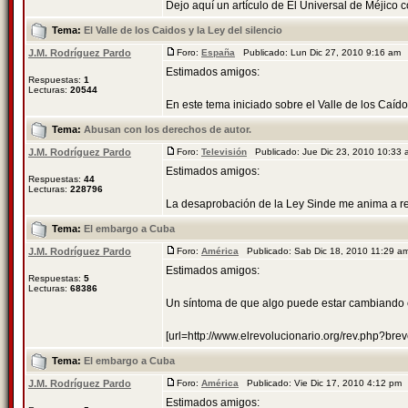
Dejo aquí un artículo de El Universal de Méjico c
Tema:
El Valle de los Caidos y la Ley del silencio
J.M. Rodríguez Pardo
Foro:
España
Publicado: Lun Dic 27, 2010 9:16 am
Estimados amigos:
Respuestas:
1
Lecturas:
20544
En este tema iniciado sobre el Valle de los Caído
Tema:
Abusan con los derechos de autor.
J.M. Rodríguez Pardo
Foro:
Televisión
Publicado: Jue Dic 23, 2010 10:33
Estimados amigos:
Respuestas:
44
Lecturas:
228796
La desaprobación de la Ley Sinde me anima a real
Tema:
El embargo a Cuba
J.M. Rodríguez Pardo
Foro:
América
Publicado: Sab Dic 18, 2010 11:29 
Estimados amigos:
Respuestas:
5
Lecturas:
68386
Un síntoma de que algo puede estar cambiando
[url=http://www.elrevolucionario.org/rev.php?brev
Tema:
El embargo a Cuba
J.M. Rodríguez Pardo
Foro:
América
Publicado: Vie Dic 17, 2010 4:12 pm
Estimados amigos: