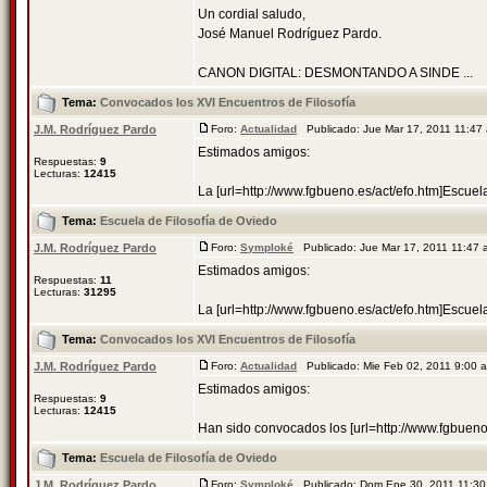
Un cordial saludo,
José Manuel Rodríguez Pardo.
CANON DIGITAL: DESMONTANDO A SINDE ...
Tema:
Convocados los XVI Encuentros de Filosofía
J.M. Rodríguez Pardo
Foro:
Actualidad
Publicado: Jue Mar 17, 2011 11:4
Estimados amigos:
Respuestas:
9
Lecturas:
12415
La [url=http://www.fgbueno.es/act/efo.htm]Escuel
Tema:
Escuela de Filosofía de Oviedo
J.M. Rodríguez Pardo
Foro:
Symploké
Publicado: Jue Mar 17, 2011 11:47
Estimados amigos:
Respuestas:
11
Lecturas:
31295
La [url=http://www.fgbueno.es/act/efo.htm]Escuel
Tema:
Convocados los XVI Encuentros de Filosofía
J.M. Rodríguez Pardo
Foro:
Actualidad
Publicado: Mie Feb 02, 2011 9:00
Estimados amigos:
Respuestas:
9
Lecturas:
12415
Han sido convocados los [url=http://www.fgbueno
Tema:
Escuela de Filosofía de Oviedo
J.M. Rodríguez Pardo
Foro:
Symploké
Publicado: Dom Ene 30, 2011 11:3