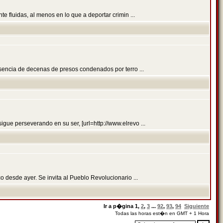
e fluidas, al menos en lo que a deportar crimin ...
sencia de decenas de presos condenados por terro ...
ue perseverando en su ser, [url=http://www.elrevo ...
 desde ayer. Se invita al Pueblo Revolucionario ...
Ir a p�gina
1
,
2
,
3
...
92
,
93
,
94
Siguiente
Todas las horas est�n en GMT + 1 Hora