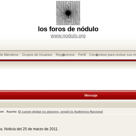
los foros de nódulo
www.nodulo.org
 de Miembros
Grupos de Usuarios
Reg�strese
Perfil
Con�ctese para revisar sus m
Mensaje
1 pm Asunto:
El canon digital es abusivo, según la Audiencia Nacional
as. Noticia del 25 de marzo de 2011.