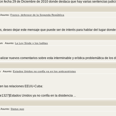
on fecha 29 de Diciembre de 2010 donde destaca que hay varias sentencias judiciales
 Asunto:
Franco, defensor de la Segunda República
s, deseo dejar este mensaje que puede ser de interés para hablar del lugar donde e
 am Asunto:
La Ley Sinde y los luditas
izar nuevos comentarios sobre esta interminable y erística problemática de los de
am Asunto:
Estados Unidos no confía ya en los anticastristas
 en las relaciones EEUU-Cuba:
e1327]Estados Unidos ya no confía en la disidencia ...
 Asunto:
Status quo