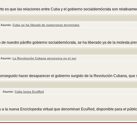
to es que las relaciones entre Cuba y el gobierno socialdemócrata son relativament
 Asunto:
Cuba se ha librado de numerosos terroristas
 de nuestro pánfilo gobierno socialdemócrata, se ha liberado ya de la molesta pre
 Asunto:
La Revolución Cubana persevera en el ser
conseguido hacer desaparecer el gobierno surgido de la Revolución Cubana, que sig
pm Asunto:
Cuba lanza EcuRed
s a la nueva Enciclopedia virtual que denominan EcuRed, disponible para el público