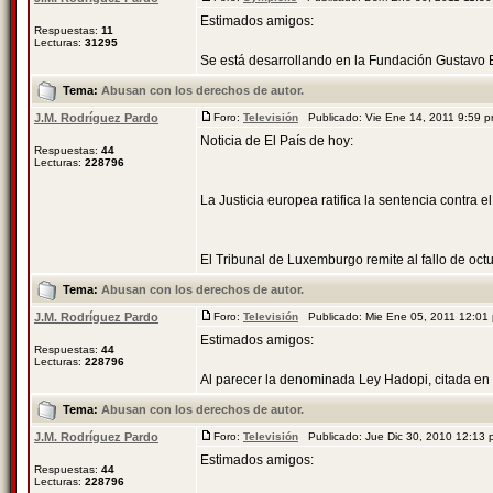
Estimados amigos:
Respuestas:
11
Lecturas:
31295
Se está desarrollando en la Fundación Gustavo Bu
Tema:
Abusan con los derechos de autor.
J.M. Rodríguez Pardo
Foro:
Televisión
Publicado: Vie Ene 14, 2011 9:59
Noticia de El País de hoy:
Respuestas:
44
Lecturas:
228796
La Justicia europea ratifica la sentencia contra el
El Tribunal de Luxemburgo remite al fallo de octu
Tema:
Abusan con los derechos de autor.
J.M. Rodríguez Pardo
Foro:
Televisión
Publicado: Mie Ene 05, 2011 12:0
Estimados amigos:
Respuestas:
44
Lecturas:
228796
Al parecer la denominada Ley Hadopi, citada en e
Tema:
Abusan con los derechos de autor.
J.M. Rodríguez Pardo
Foro:
Televisión
Publicado: Jue Dic 30, 2010 12:13
Estimados amigos:
Respuestas:
44
Lecturas:
228796