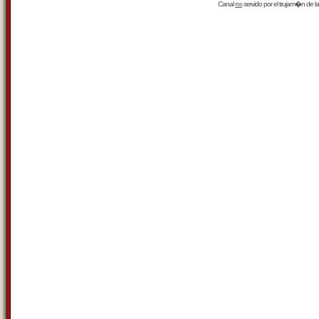
Canal
rss
servido por el
trujam�n
de la