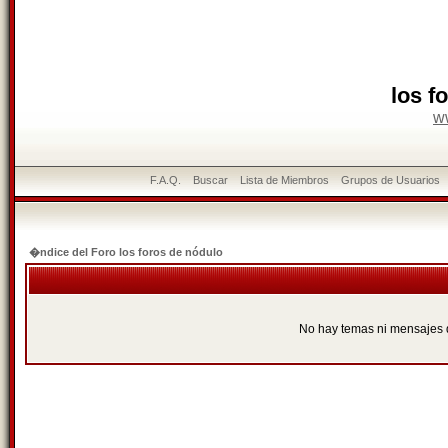
los f
w
F.A.Q.
Buscar
Lista de Miembros
Grupos de Usuarios
�ndice del Foro los foros de nódulo
No hay temas ni mensajes 