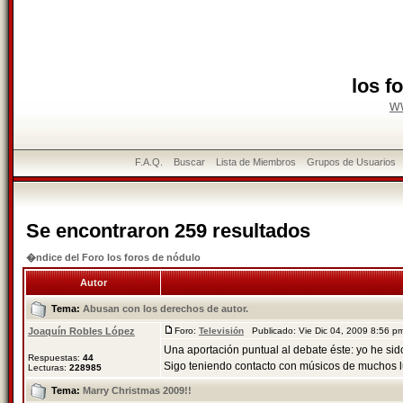
los f
w
F.A.Q.
Buscar
Lista de Miembros
Grupos de Usuarios
Se encontraron 259 resultados
�ndice del Foro los foros de nódulo
Autor
Tema:
Abusan con los derechos de autor.
Joaquín Robles López
Foro:
Televisión
Publicado: Vie Dic 04, 2009 8:56 
Una aportación puntual al debate éste: yo he sido
Respuestas:
44
Sigo teniendo contacto con músicos de muchos lu
Lecturas:
228985
Tema:
Marry Christmas 2009!!