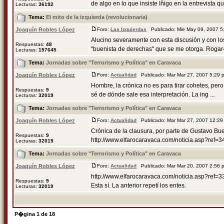
de algo en lo que insiste Iñigo en la entrevista que
Lecturas:
36192
Tema:
El mito de la izquierda (revolucionaria)
Joaquín Robles López
Foro:
Las Izquierdas
Publicado: Mie May 09, 2007 
Alucino severamente con esta discusión y con los f
Respuestas:
48
"buenista de derechas" que se me otorga. Rogar�
Lecturas:
157645
Tema:
Jornadas sobre "Terrorismo y Política" en Caravaca
Joaquín Robles López
Foro:
Actualidad
Publicado: Mar Mar 27, 2007 5:29
Hombre, la crónica no es para tirar cohetes, per
Respuestas:
9
sé de dónde sale esa interpretación. La ing ...
Lecturas:
32019
Tema:
Jornadas sobre "Terrorismo y Política" en Caravaca
Joaquín Robles López
Foro:
Actualidad
Publicado: Mar Mar 27, 2007 12:2
Crónica de la clausura, por parte de Gustavo Bu
Respuestas:
9
http://www.elfarocaravaca.com/noticia.asp?ref=
Lecturas:
32019
Tema:
Jornadas sobre "Terrorismo y Política" en Caravaca
Joaquín Robles López
Foro:
Actualidad
Publicado: Mar Mar 20, 2007 2:56
http://www.elfarocaravaca.com/noticia.asp?ref=3
Respuestas:
9
Esta sí. La anterior repetí los entes.
Lecturas:
32019
P�gina
1
de
18