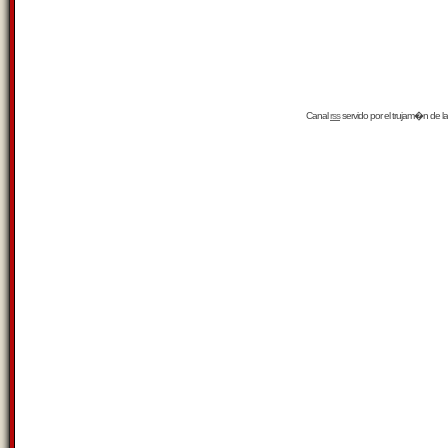
Canal
rss
servido por el
trujam�n
de la