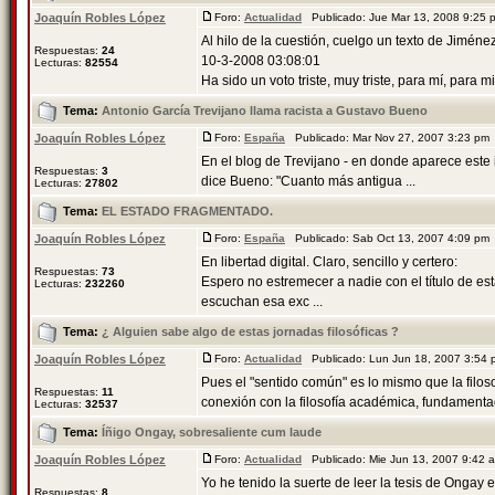
Joaquín Robles López
Foro:
Actualidad
Publicado: Jue Mar 13, 2008 9:25
Al hilo de la cuestión, cuelgo un texto de Jiméne
Respuestas:
24
10-3-2008 03:08:01
Lecturas:
82554
Ha sido un voto triste, muy triste, para mí, para m
Tema:
Antonio García Trevijano llama racista a Gustavo Bueno
Joaquín Robles López
Foro:
España
Publicado: Mar Nov 27, 2007 3:23 pm
En el blog de Trevijano - en donde aparece este 
Respuestas:
3
dice Bueno: "Cuanto más antigua ...
Lecturas:
27802
Tema:
EL ESTADO FRAGMENTADO.
Joaquín Robles López
Foro:
España
Publicado: Sab Oct 13, 2007 4:09 pm
En libertad digital. Claro, sencillo y certero:
Respuestas:
73
Espero no estremecer a nadie con el título de e
Lecturas:
232260
escuchan esa exc ...
Tema:
¿ Alguien sabe algo de estas jornadas filosóficas ?
Joaquín Robles López
Foro:
Actualidad
Publicado: Lun Jun 18, 2007 3:54
Pues el "sentido común" es lo mismo que la filos
Respuestas:
11
conexión con la filosofía académica, fundamentad
Lecturas:
32537
Tema:
Íñigo Ongay, sobresaliente cum laude
Joaquín Robles López
Foro:
Actualidad
Publicado: Mie Jun 13, 2007 9:42
Yo he tenido la suerte de leer la tesis de Ongay 
Respuestas:
8