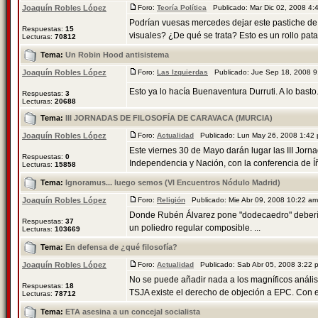
Joaquín Robles López
Foro:
Teoría Política
Publicado: Mar Dic 02, 2008 4
Podrían vuesas mercedes dejar este pastiche de
Respuestas:
15
visuales? ¿De qué se trata? Esto es un rollo patat
Lecturas:
70812
Tema:
Un Robin Hood antisistema
Joaquín Robles López
Foro:
Las Izquierdas
Publicado: Jue Sep 18, 2008 
Esto ya lo hacía Buenaventura Durruti. A lo basto
Respuestas:
3
Lecturas:
20688
Tema:
III JORNADAS DE FILOSOFÍA DE CARAVACA (MURCIA)
Joaquín Robles López
Foro:
Actualidad
Publicado: Lun May 26, 2008 1:42
Este viernes 30 de Mayo darán lugar las III Jorna
Respuestas:
0
Independencia y Nación, con la conferencia de Íñ
Lecturas:
15858
Tema:
Ignoramus... luego semos (VI Encuentros Nódulo Madrid)
Joaquín Robles López
Foro:
Religión
Publicado: Mie Abr 09, 2008 10:22 a
Donde Rubén Álvarez pone "dodecaedro" debería 
Respuestas:
37
un poliedro regular composible. ...
Lecturas:
103669
Tema:
En defensa de ¿qué filosofía?
Joaquín Robles López
Foro:
Actualidad
Publicado: Sab Abr 05, 2008 3:22
No se puede añadir nada a los magníficos anális
Respuestas:
18
TSJA existe el derecho de objeción a EPC. Con es
Lecturas:
78712
Tema:
ETA asesina a un concejal socialista