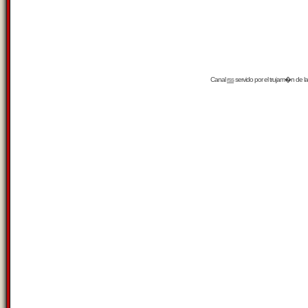
Canal
rss
servido por el
trujam�n
de la