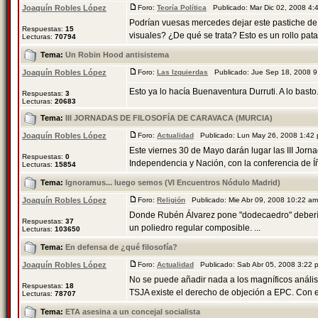
Joaquín Robles López
Foro:
Teoría Política
Publicado: Mar Dic 02, 2008 4
Podrían vuesas mercedes dejar este pastiche de
Respuestas:
15
visuales? ¿De qué se trata? Esto es un rollo patat
Lecturas:
70794
Tema:
Un Robin Hood antisistema
Joaquín Robles López
Foro:
Las Izquierdas
Publicado: Jue Sep 18, 2008 
Esto ya lo hacía Buenaventura Durruti. A lo basto
Respuestas:
3
Lecturas:
20683
Tema:
III JORNADAS DE FILOSOFÍA DE CARAVACA (MURCIA)
Joaquín Robles López
Foro:
Actualidad
Publicado: Lun May 26, 2008 1:42
Este viernes 30 de Mayo darán lugar las III Jorna
Respuestas:
0
Independencia y Nación, con la conferencia de Íñ
Lecturas:
15854
Tema:
Ignoramus... luego semos (VI Encuentros Nódulo Madrid)
Joaquín Robles López
Foro:
Religión
Publicado: Mie Abr 09, 2008 10:22 a
Donde Rubén Álvarez pone "dodecaedro" debería 
Respuestas:
37
un poliedro regular composible. ...
Lecturas:
103650
Tema:
En defensa de ¿qué filosofía?
Joaquín Robles López
Foro:
Actualidad
Publicado: Sab Abr 05, 2008 3:22
No se puede añadir nada a los magníficos anális
Respuestas:
18
TSJA existe el derecho de objeción a EPC. Con es
Lecturas:
78707
Tema:
ETA asesina a un concejal socialista