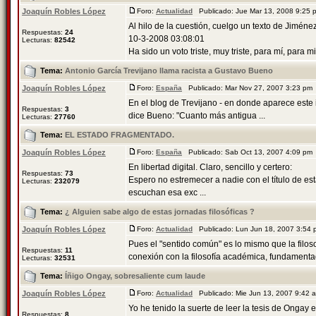
Joaquín Robles López
Foro:
Actualidad
Publicado: Jue Mar 13, 2008 9:25
Al hilo de la cuestión, cuelgo un texto de Jiméne
Respuestas:
24
10-3-2008 03:08:01
Lecturas:
82542
Ha sido un voto triste, muy triste, para mí, para m
Tema:
Antonio García Trevijano llama racista a Gustavo Bueno
Joaquín Robles López
Foro:
España
Publicado: Mar Nov 27, 2007 3:23 pm
En el blog de Trevijano - en donde aparece este 
Respuestas:
3
dice Bueno: "Cuanto más antigua ...
Lecturas:
27760
Tema:
EL ESTADO FRAGMENTADO.
Joaquín Robles López
Foro:
España
Publicado: Sab Oct 13, 2007 4:09 pm
En libertad digital. Claro, sencillo y certero:
Respuestas:
73
Espero no estremecer a nadie con el título de e
Lecturas:
232079
escuchan esa exc ...
Tema:
¿ Alguien sabe algo de estas jornadas filosóficas ?
Joaquín Robles López
Foro:
Actualidad
Publicado: Lun Jun 18, 2007 3:54
Pues el "sentido común" es lo mismo que la filos
Respuestas:
11
conexión con la filosofía académica, fundamentad
Lecturas:
32531
Tema:
Íñigo Ongay, sobresaliente cum laude
Joaquín Robles López
Foro:
Actualidad
Publicado: Mie Jun 13, 2007 9:42
Yo he tenido la suerte de leer la tesis de Ongay 
Respuestas:
8