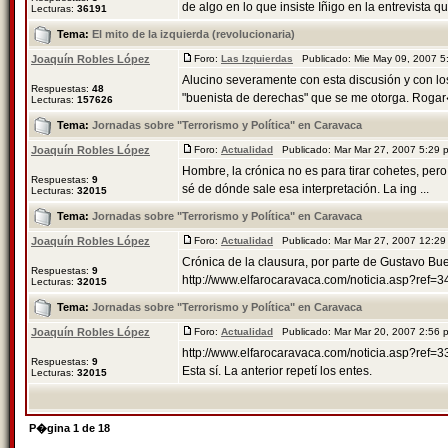
de algo en lo que insiste Iñigo en la entrevista que
Lecturas:
36191
Tema:
El mito de la izquierda (revolucionaria)
Joaquín Robles López
Foro:
Las Izquierdas
Publicado: Mie May 09, 2007 
Alucino severamente con esta discusión y con los f
Respuestas:
48
"buenista de derechas" que se me otorga. Rogar�
Lecturas:
157626
Tema:
Jornadas sobre "Terrorismo y Política" en Caravaca
Joaquín Robles López
Foro:
Actualidad
Publicado: Mar Mar 27, 2007 5:29
Hombre, la crónica no es para tirar cohetes, per
Respuestas:
9
sé de dónde sale esa interpretación. La ing ...
Lecturas:
32015
Tema:
Jornadas sobre "Terrorismo y Política" en Caravaca
Joaquín Robles López
Foro:
Actualidad
Publicado: Mar Mar 27, 2007 12:2
Crónica de la clausura, por parte de Gustavo Bu
Respuestas:
9
http://www.elfarocaravaca.com/noticia.asp?ref=
Lecturas:
32015
Tema:
Jornadas sobre "Terrorismo y Política" en Caravaca
Joaquín Robles López
Foro:
Actualidad
Publicado: Mar Mar 20, 2007 2:56
http://www.elfarocaravaca.com/noticia.asp?ref=3
Respuestas:
9
Esta sí. La anterior repetí los entes.
Lecturas:
32015
P�gina
1
de
18