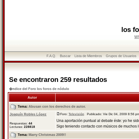
los f
w
F.A.Q.
Buscar
Lista de Miembros
Grupos de Usuarios
Se encontraron 259 resultados
�ndice del Foro los foros de nódulo
Autor
Tema:
Abusan con los derechos de autor.
Joaquín Robles López
Foro:
Televisión
Publicado: Vie Dic 04, 2009 8:56 
Una aportación puntual al debate éste: yo he sido
Respuestas:
44
Sigo teniendo contacto con músicos de muchos lu
Lecturas:
228818
Tema:
Marry Christmas 2009!!