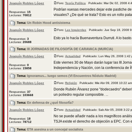
Joaquín Robles López
Foro:
Teoría Política
Publicado: Mar Dic 02, 2008 4
Podrían vuesas mercedes dejar este pastiche de
Respuestas:
15
visuales? ¿De qué se trata? Esto es un rollo patat
Lecturas:
70812
Tema:
Un Robin Hood antisistema
Joaquín Robles López
Foro:
Las Izquierdas
Publicado: Jue Sep 18, 2008 
Esto ya lo hacía Buenaventura Durruti. A lo basto
Respuestas:
3
Lecturas:
20688
Tema:
III JORNADAS DE FILOSOFÍA DE CARAVACA (MURCIA)
Joaquín Robles López
Foro:
Actualidad
Publicado: Lun May 26, 2008 1:42
Este viernes 30 de Mayo darán lugar las III Jorna
Respuestas:
0
Independencia y Nación, con la conferencia de Íñ
Lecturas:
15858
Tema:
Ignoramus... luego semos (VI Encuentros Nódulo Madrid)
Joaquín Robles López
Foro:
Religión
Publicado: Mie Abr 09, 2008 10:22 a
Donde Rubén Álvarez pone "dodecaedro" debería 
Respuestas:
37
un poliedro regular composible. ...
Lecturas:
103668
Tema:
En defensa de ¿qué filosofía?
Joaquín Robles López
Foro:
Actualidad
Publicado: Sab Abr 05, 2008 3:22
No se puede añadir nada a los magníficos anális
Respuestas:
18
TSJA existe el derecho de objeción a EPC. Con es
Lecturas:
78712
Tema:
ETA asesina a un concejal socialista