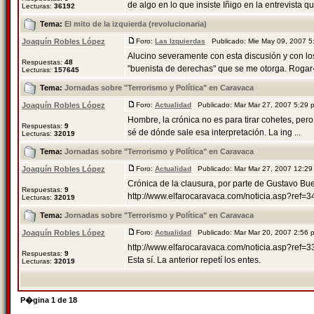
de algo en lo que insiste Iñigo en la entrevista que
Lecturas:
36192
Tema:
El mito de la izquierda (revolucionaria)
Joaquín Robles López
Foro:
Las Izquierdas
Publicado: Mie May 09, 2007 
Alucino severamente con esta discusión y con los f
Respuestas:
48
"buenista de derechas" que se me otorga. Rogar�
Lecturas:
157645
Tema:
Jornadas sobre "Terrorismo y Política" en Caravaca
Joaquín Robles López
Foro:
Actualidad
Publicado: Mar Mar 27, 2007 5:29
Hombre, la crónica no es para tirar cohetes, per
Respuestas:
9
sé de dónde sale esa interpretación. La ing ...
Lecturas:
32019
Tema:
Jornadas sobre "Terrorismo y Política" en Caravaca
Joaquín Robles López
Foro:
Actualidad
Publicado: Mar Mar 27, 2007 12:2
Crónica de la clausura, por parte de Gustavo Bu
Respuestas:
9
http://www.elfarocaravaca.com/noticia.asp?ref=
Lecturas:
32019
Tema:
Jornadas sobre "Terrorismo y Política" en Caravaca
Joaquín Robles López
Foro:
Actualidad
Publicado: Mar Mar 20, 2007 2:56
http://www.elfarocaravaca.com/noticia.asp?ref=3
Respuestas:
9
Esta sí. La anterior repetí los entes.
Lecturas:
32019
P�gina
1
de
18