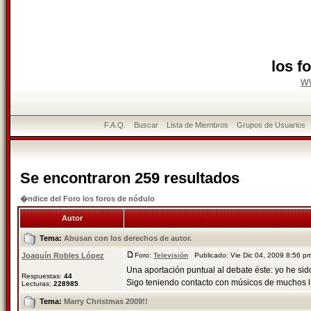
los f
w
F.A.Q.
Buscar
Lista de Miembros
Grupos de Usuarios
Se encontraron 259 resultados
�ndice del Foro los foros de nódulo
Autor
Tema:
Abusan con los derechos de autor.
Joaquín Robles López
Foro:
Televisión
Publicado: Vie Dic 04, 2009 8:56 
Una aportación puntual al debate éste: yo he sido
Respuestas:
44
Sigo teniendo contacto con músicos de muchos lu
Lecturas:
228985
Tema:
Marry Christmas 2009!!