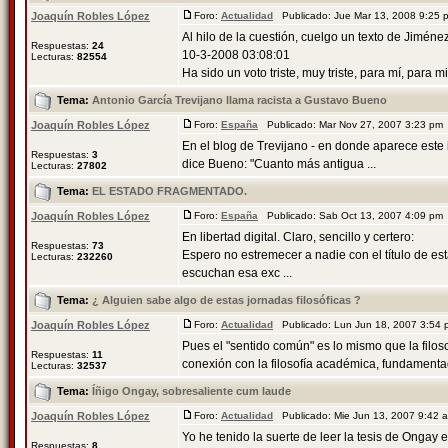
Joaquín Robles López
Foro:
Actualidad
Publicado: Jue Mar 13, 2008 9:25
Al hilo de la cuestión, cuelgo un texto de Jiméne
Respuestas:
24
10-3-2008 03:08:01
Lecturas:
82554
Ha sido un voto triste, muy triste, para mí, para m
Tema:
Antonio García Trevijano llama racista a Gustavo Bueno
Joaquín Robles López
Foro:
España
Publicado: Mar Nov 27, 2007 3:23 pm
En el blog de Trevijano - en donde aparece este 
Respuestas:
3
dice Bueno: "Cuanto más antigua ...
Lecturas:
27802
Tema:
EL ESTADO FRAGMENTADO.
Joaquín Robles López
Foro:
España
Publicado: Sab Oct 13, 2007 4:09 pm
En libertad digital. Claro, sencillo y certero:
Respuestas:
73
Espero no estremecer a nadie con el título de e
Lecturas:
232260
escuchan esa exc ...
Tema:
¿ Alguien sabe algo de estas jornadas filosóficas ?
Joaquín Robles López
Foro:
Actualidad
Publicado: Lun Jun 18, 2007 3:54
Pues el "sentido común" es lo mismo que la filos
Respuestas:
11
conexión con la filosofía académica, fundamentad
Lecturas:
32537
Tema:
Íñigo Ongay, sobresaliente cum laude
Joaquín Robles López
Foro:
Actualidad
Publicado: Mie Jun 13, 2007 9:42
Yo he tenido la suerte de leer la tesis de Ongay 
Respuestas:
8