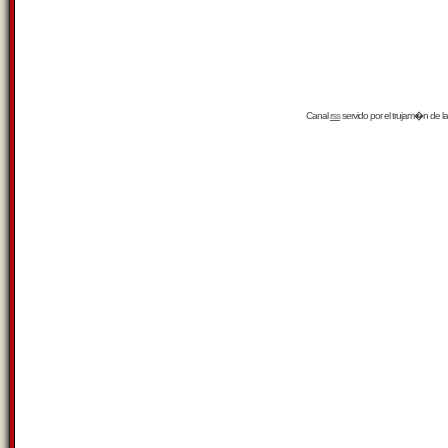
Canal
rss
servido por el
trujam�n
de la