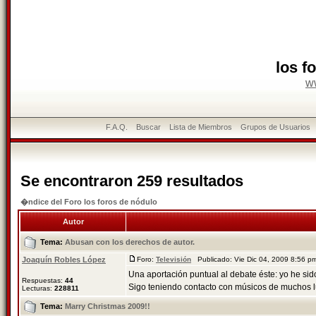
los f
w
F.A.Q.
Buscar
Lista de Miembros
Grupos de Usuarios
Se encontraron 259 resultados
�ndice del Foro los foros de nódulo
Autor
Tema:
Abusan con los derechos de autor.
Joaquín Robles López
Foro:
Televisión
Publicado: Vie Dic 04, 2009 8:56 
Una aportación puntual al debate éste: yo he sido
Respuestas:
44
Sigo teniendo contacto con músicos de muchos lu
Lecturas:
228811
Tema:
Marry Christmas 2009!!