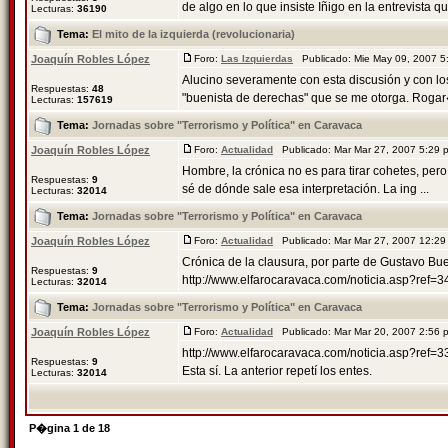
de algo en lo que insiste Iñigo en la entrevista que
Lecturas:
36190
Tema:
El mito de la izquierda (revolucionaria)
Joaquín Robles López
Foro:
Las Izquierdas
Publicado: Mie May 09, 2007 
Alucino severamente con esta discusión y con los f
Respuestas:
48
"buenista de derechas" que se me otorga. Rogar�
Lecturas:
157619
Tema:
Jornadas sobre "Terrorismo y Política" en Caravaca
Joaquín Robles López
Foro:
Actualidad
Publicado: Mar Mar 27, 2007 5:29
Hombre, la crónica no es para tirar cohetes, per
Respuestas:
9
sé de dónde sale esa interpretación. La ing ...
Lecturas:
32014
Tema:
Jornadas sobre "Terrorismo y Política" en Caravaca
Joaquín Robles López
Foro:
Actualidad
Publicado: Mar Mar 27, 2007 12:2
Crónica de la clausura, por parte de Gustavo Bu
Respuestas:
9
http://www.elfarocaravaca.com/noticia.asp?ref=
Lecturas:
32014
Tema:
Jornadas sobre "Terrorismo y Política" en Caravaca
Joaquín Robles López
Foro:
Actualidad
Publicado: Mar Mar 20, 2007 2:56
http://www.elfarocaravaca.com/noticia.asp?ref=3
Respuestas:
9
Esta sí. La anterior repetí los entes.
Lecturas:
32014
P�gina
1
de
18