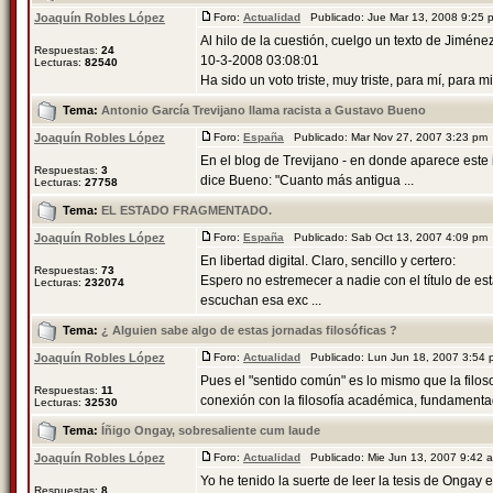
Joaquín Robles López
Foro:
Actualidad
Publicado: Jue Mar 13, 2008 9:25
Al hilo de la cuestión, cuelgo un texto de Jiméne
Respuestas:
24
10-3-2008 03:08:01
Lecturas:
82540
Ha sido un voto triste, muy triste, para mí, para m
Tema:
Antonio García Trevijano llama racista a Gustavo Bueno
Joaquín Robles López
Foro:
España
Publicado: Mar Nov 27, 2007 3:23 pm
En el blog de Trevijano - en donde aparece este 
Respuestas:
3
dice Bueno: "Cuanto más antigua ...
Lecturas:
27758
Tema:
EL ESTADO FRAGMENTADO.
Joaquín Robles López
Foro:
España
Publicado: Sab Oct 13, 2007 4:09 pm
En libertad digital. Claro, sencillo y certero:
Respuestas:
73
Espero no estremecer a nadie con el título de e
Lecturas:
232074
escuchan esa exc ...
Tema:
¿ Alguien sabe algo de estas jornadas filosóficas ?
Joaquín Robles López
Foro:
Actualidad
Publicado: Lun Jun 18, 2007 3:54
Pues el "sentido común" es lo mismo que la filos
Respuestas:
11
conexión con la filosofía académica, fundamentad
Lecturas:
32530
Tema:
Íñigo Ongay, sobresaliente cum laude
Joaquín Robles López
Foro:
Actualidad
Publicado: Mie Jun 13, 2007 9:42
Yo he tenido la suerte de leer la tesis de Ongay 
Respuestas:
8