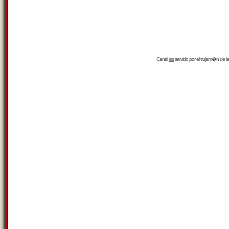
Canal
rss
servido por el
trujam�n
de la