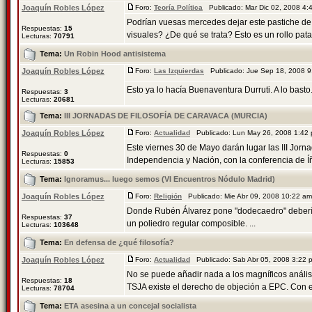
Joaquín Robles López
Foro:
Teoría Política
Publicado: Mar Dic 02, 2008 4
Podrían vuesas mercedes dejar este pastiche de
Respuestas:
15
visuales? ¿De qué se trata? Esto es un rollo patat
Lecturas:
70791
Tema:
Un Robin Hood antisistema
Joaquín Robles López
Foro:
Las Izquierdas
Publicado: Jue Sep 18, 2008 
Esto ya lo hacía Buenaventura Durruti. A lo basto
Respuestas:
3
Lecturas:
20681
Tema:
III JORNADAS DE FILOSOFÍA DE CARAVACA (MURCIA)
Joaquín Robles López
Foro:
Actualidad
Publicado: Lun May 26, 2008 1:42
Este viernes 30 de Mayo darán lugar las III Jorna
Respuestas:
0
Independencia y Nación, con la conferencia de Íñ
Lecturas:
15853
Tema:
Ignoramus... luego semos (VI Encuentros Nódulo Madrid)
Joaquín Robles López
Foro:
Religión
Publicado: Mie Abr 09, 2008 10:22 a
Donde Rubén Álvarez pone "dodecaedro" debería 
Respuestas:
37
un poliedro regular composible. ...
Lecturas:
103648
Tema:
En defensa de ¿qué filosofía?
Joaquín Robles López
Foro:
Actualidad
Publicado: Sab Abr 05, 2008 3:22
No se puede añadir nada a los magníficos anális
Respuestas:
18
TSJA existe el derecho de objeción a EPC. Con es
Lecturas:
78704
Tema:
ETA asesina a un concejal socialista