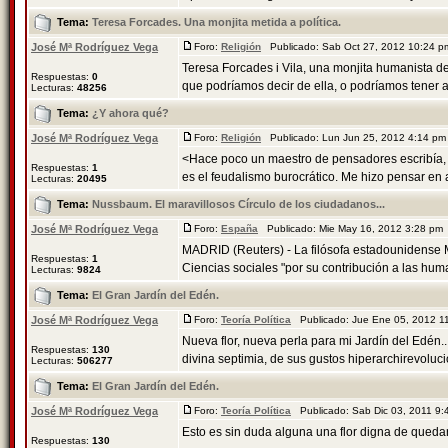
Tema:
Teresa Forcades. Una monjita metida a política.
José Mª Rodríguez Vega
Foro:
Religión
Publicado: Sab Oct 27, 2012 10:24 
Teresa Forcades i Vila, una monjita humanista de 
Respuestas:
0
que podríamos decir de ella, o podríamos tener an
Lecturas:
48256
Tema:
¿Y ahora qué?
José Mª Rodríguez Vega
Foro:
Religión
Publicado: Lun Jun 25, 2012 4:14 p
<Hace poco un maestro de pensadores escribía, 
Respuestas:
1
es el feudalismo burocrático. Me hizo pensar en 
Lecturas:
20495
Tema:
Nussbaum. El maravillosos Círculo de los ciudadanos...
José Mª Rodríguez Vega
Foro:
España
Publicado: Mie May 16, 2012 3:28 pm
MADRID (Reuters) - La filósofa estadounidense M
Respuestas:
1
Ciencias sociales "por su contribución a las huma
Lecturas:
9824
Tema:
El Gran Jardín del Edén.
José Mª Rodríguez Vega
Foro:
Teoría Política
Publicado: Jue Ene 05, 2012 
Nueva flor, nueva perla para mi Jardín del Edén...
Respuestas:
130
divina septimia, de sus gustos hiperarchirevolucio
Lecturas:
506277
Tema:
El Gran Jardín del Edén.
José Mª Rodríguez Vega
Foro:
Teoría Política
Publicado: Sab Dic 03, 2011 9
Esto es sin duda alguna una flor digna de queda
Respuestas:
130