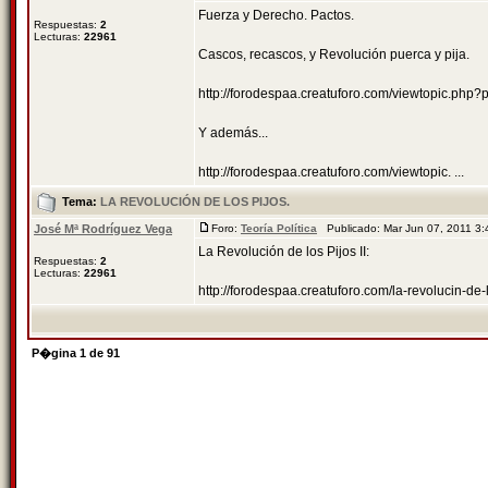
Fuerza y Derecho. Pactos.
Respuestas:
2
Lecturas:
22961
Cascos, recascos, y Revolución puerca y pija.
http://forodespaa.creatuforo.com/viewtopic.ph
Y además...
http://forodespaa.creatuforo.com/viewtopic. ...
Tema:
LA REVOLUCIÓN DE LOS PIJOS.
José Mª Rodríguez Vega
Foro:
Teoría Política
Publicado: Mar Jun 07, 2011 3
La Revolución de los Pijos II:
Respuestas:
2
Lecturas:
22961
http://forodespaa.creatuforo.com/la-revolucin-d
P�gina
1
de
91