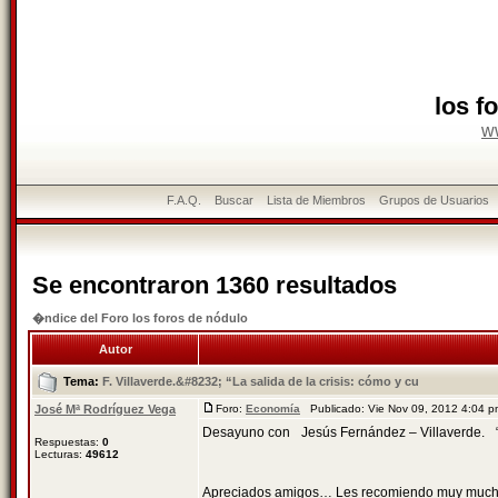
los f
w
F.A.Q.
Buscar
Lista de Miembros
Grupos de Usuarios
Se encontraron 1360 resultados
�ndice del Foro los foros de nódulo
Autor
Tema:
F. Villaverde.&#8232; “La salida de la crisis: cómo y cu
José Mª Rodríguez Vega
Foro:
Economía
Publicado: Vie Nov 09, 2012 4:04 
Desayuno con Jesús Fernández – Villaverde. “La
Respuestas:
0
Lecturas:
49612
Apreciados amigos… Les recomiendo muy mucho q