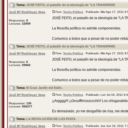
Tema:
JOSÉ FEITO, el paladín de la ideología de "LA TRANSPARE
José Mª Rodríguez Vega
Foro:
Teoría Política
Publicado: Mie Ago 17, 2011 9
JOSÉ FEITO, el paladín de la ideología de "L
Respuestas:
0
Lecturas:
22559
La filosofía política no admite componendas.
Comunico a todos que a pesar de no poder refutar a
Tema:
JOSÉ FEITO, el paladín de la ideología de "LA TRANSPARE
José Mª Rodríguez Vega
Foro:
Teoría Política
Publicado: Mie Ago 17, 2011 9
JOSÉ FEITO, el paladín de la ideología de "L
Respuestas:
0
Lecturas:
20662
La filosofía política no admite componendas.
Comunico a todos que a pesar de no poder refutar a
Tema:
El Gran Jardín del Edén.
José Mª Rodríguez Vega
Foro:
Teoría Política
Publicado: Lun Jul 18, 2011 8
¡¡Argggg!!! ¡¡Groufffrrrsssccchh!! Los chisgarabitos
Respuestas:
130
Lecturas:
506277
Es demasiado, yo me desgañito de risa, me dester
Tema:
LA REVOLUCIÓN DE LOS PIJOS.
José Mª Rodríguez Vega
Foro:
Teoría Política
Publicado: Jue Jun 16, 2011 7