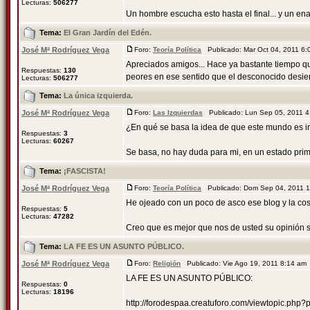
Lecturas:
506277
Un hombre escucha esto hasta el final... y un enan
Tema:
El Gran Jardín del Edén.
José Mª Rodríguez Vega
Foro:
Teoría Política
Publicado: Mar Oct 04, 2011 6
Apreciados amigos... Hace ya bastante tiempo qu
Respuestas:
130
peores en ese sentido que el desconocido desierto
Lecturas:
506277
Tema:
La única izquierda.
José Mª Rodríguez Vega
Foro:
Las Izquierdas
Publicado: Lun Sep 05, 2011 
¿En qué se basa la idea de que este mundo es in
Respuestas:
3
Lecturas:
60267
Se basa, no hay duda para mi, en un estado primi
Tema:
¡FASCISTA!
José Mª Rodríguez Vega
Foro:
Teoría Política
Publicado: Dom Sep 04, 2011 
He ojeado con un poco de asco ese blog y la co
Respuestas:
5
Lecturas:
47282
Creo que es mejor que nos de usted su opinión so
Tema:
LA FE ES UN ASUNTO PÚBLICO.
José Mª Rodríguez Vega
Foro:
Religión
Publicado: Vie Ago 19, 2011 8:14 a
LA FE ES UN ASUNTO PÚBLICO:
Respuestas:
0
Lecturas:
18196
http://forodespaa.creatuforo.com/viewtopic.ph