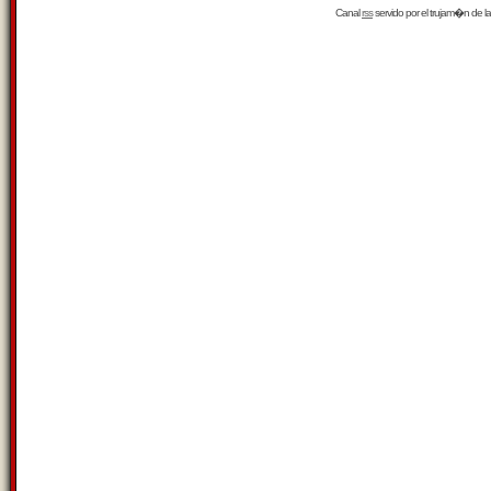
Canal
rss
servido por el
trujam�n
de la