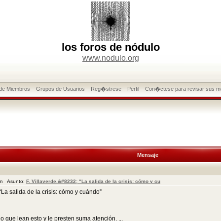
los foros de nódulo
www.nodulo.org
 de Miembros
Grupos de Usuarios
Reg�strese
Perfil
Con�ctese para revisar sus m
Mensaje
pm Asunto:
F. Villaverde.&#8232; “La salida de la crisis: cómo y cu
 salida de la crisis: cómo y cuándo”
ue lean esto y le presten suma atención. ...