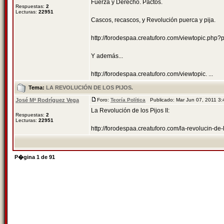
Fuerza y Derecho. Pactos.
Respuestas:
2
Lecturas:
22951
Cascos, recascos, y Revolución puerca y pija.
http://forodespaa.creatuforo.com/viewtopic.ph
Y además...
http://forodespaa.creatuforo.com/viewtopic. ...
Tema:
LA REVOLUCIÓN DE LOS PIJOS.
José Mª Rodríguez Vega
Foro:
Teoría Política
Publicado: Mar Jun 07, 2011 3
La Revolución de los Pijos II:
Respuestas:
2
Lecturas:
22951
http://forodespaa.creatuforo.com/la-revolucin-d
P�gina
1
de
91