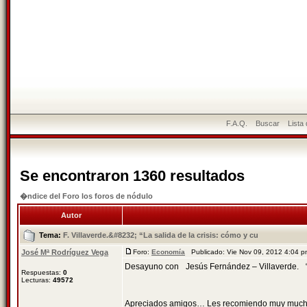
F.A.Q.
Buscar
Lista
Se encontraron 1360 resultados
�ndice del Foro los foros de nódulo
Autor
Tema:
F. Villaverde.&#8232; “La salida de la crisis: cómo y cu
José Mª Rodríguez Vega
Foro:
Economía
Publicado: Vie Nov 09, 2012 4:04 
Desayuno con Jesús Fernández – Villaverde. “La
Respuestas:
0
Lecturas:
49572
Apreciados amigos… Les recomiendo muy mucho q