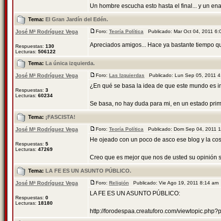
Un hombre escucha esto hasta el final... y un enan
Tema:
El Gran Jardín del Edén.
José Mª Rodríguez Vega
Foro:
Teoría Política
Publicado: Mar Oct 04, 2011 6
Apreciados amigos... Hace ya bastante tiempo qu
Respuestas:
130
Lecturas:
506122
Tema:
La única izquierda.
José Mª Rodríguez Vega
Foro:
Las Izquierdas
Publicado: Lun Sep 05, 2011 
¿En qué se basa la idea de que este mundo es in
Respuestas:
3
Lecturas:
60234
Se basa, no hay duda para mi, en un estado primi
Tema:
¡FASCISTA!
José Mª Rodríguez Vega
Foro:
Teoría Política
Publicado: Dom Sep 04, 2011 
He ojeado con un poco de asco ese blog y la co
Respuestas:
5
Lecturas:
47269
Creo que es mejor que nos de usted su opinión so
Tema:
LA FE ES UN ASUNTO PÚBLICO.
José Mª Rodríguez Vega
Foro:
Religión
Publicado: Vie Ago 19, 2011 8:14 a
LA FE ES UN ASUNTO PÚBLICO:
Respuestas:
0
Lecturas:
18180
http://forodespaa.creatuforo.com/viewtopic.ph