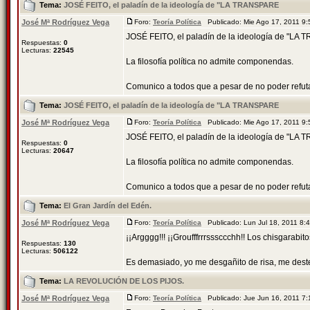
Tema:
JOSÉ FEITO, el paladín de la ideología de "LA TRANSPARE
José Mª Rodríguez Vega
Foro:
Teoría Política
Publicado: Mie Ago 17, 2011 9
JOSÉ FEITO, el paladín de la ideología de "L
Respuestas:
0
Lecturas:
22545
La filosofía política no admite componendas.
Comunico a todos que a pesar de no poder refutar a
Tema:
JOSÉ FEITO, el paladín de la ideología de "LA TRANSPARE
José Mª Rodríguez Vega
Foro:
Teoría Política
Publicado: Mie Ago 17, 2011 9
JOSÉ FEITO, el paladín de la ideología de "L
Respuestas:
0
Lecturas:
20647
La filosofía política no admite componendas.
Comunico a todos que a pesar de no poder refutar a
Tema:
El Gran Jardín del Edén.
José Mª Rodríguez Vega
Foro:
Teoría Política
Publicado: Lun Jul 18, 2011 8
¡¡Argggg!!! ¡¡Groufffrrrsssccchh!! Los chisgarabitos
Respuestas:
130
Lecturas:
506122
Es demasiado, yo me desgañito de risa, me dester
Tema:
LA REVOLUCIÓN DE LOS PIJOS.
José Mª Rodríguez Vega
Foro:
Teoría Política
Publicado: Jue Jun 16, 2011 7