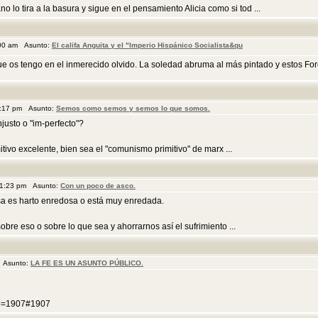
o lo tira a la basura y sigue en el pensamiento Alicia como si tod ...
:00 am Asunto:
El califa Anguita y el "Imperio Hispánico Socialista&qu
e os tengo en el inmerecido olvido. La soledad abruma al más pintado y estos Foro
4:17 pm Asunto:
Semos como semos y semos lo que somos.
justo o "im-perfecto"?
tivo excelente, bien sea el "comunismo primitivo" de marx ...
11:23 pm Asunto:
Con un poco de asco.
sa es harto enredosa o está muy enredada.
bre eso o sobre lo que sea y ahorrarnos así el sufrimiento ...
m Asunto:
LA FE ES UN ASUNTO PÚBLICO.
p?p=1907#1907