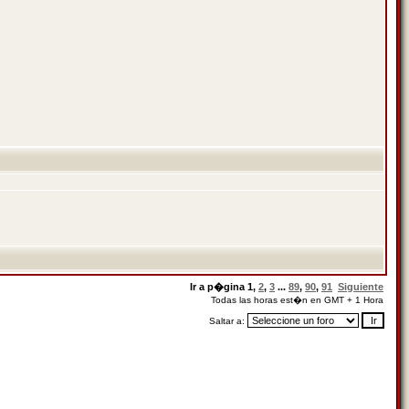
Ir a p�gina
1
,
2
,
3
...
89
,
90
,
91
Siguiente
Todas las horas est�n en GMT + 1 Hora
Saltar a: