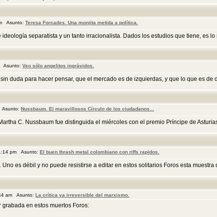
pm Asunto:
Teresa Forcades. Una monjita metida a política.
ideología separatista y un tanto irracionalista. Dados los estudios que tiene, es l
m Asunto:
Veo sólo angelitos ingrávidos.
in duda para hacer pensar, que el mercado es de izquierdas, y que lo que es de d
 Asunto:
Nussbaum. El maravillosos Círculo de los ciudadanos...
rtha C. Nussbaum fue distinguida el miércoles con el premio Príncipe de Asturias 
11:14 pm Asunto:
El buen thrash metal colombiano con riffs rapidos.
 Uno es débil y no puede resistirse a editar en estos solitarios Foros esta muestra 
:44 am Asunto:
La crítica ya irreversible del marxismo.
r grabada en estos muertos Foros: