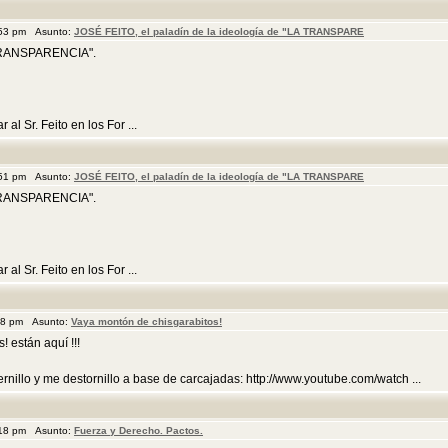
:53 pm Asunto:
JOSÉ FEITO, el paladín de la ideología de "LA TRANSPARE
A TRANSPARENCIA".
l Sr. Feito en los For ...
:51 pm Asunto:
JOSÉ FEITO, el paladín de la ideología de "LA TRANSPARE
A TRANSPARENCIA".
l Sr. Feito en los For ...
:48 pm Asunto:
Vaya montón de chisgarabitos!
! están aquí !!!
nillo y me destornillo a base de carcajadas: http://www.youtube.com/watch ...
:18 pm Asunto:
Fuerza y Derecho. Pactos.