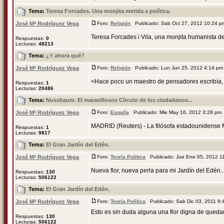
Tema:
Teresa Forcades. Una monjita metida a política.
José Mª Rodríguez Vega
Foro:
Religión
Publicado: Sab Oct 27, 2012 10:24 
Teresa Forcades i Vila, una monjita humanista de 
Respuestas:
0
Lecturas:
48213
Tema:
¿Y ahora qué?
José Mª Rodríguez Vega
Foro:
Religión
Publicado: Lun Jun 25, 2012 4:14 p
<Hace poco un maestro de pensadores escribía, s
Respuestas:
1
Lecturas:
20486
Tema:
Nussbaum. El maravillosos Círculo de los ciudadanos...
José Mª Rodríguez Vega
Foro:
España
Publicado: Mie May 16, 2012 3:28 pm
MADRID (Reuters) - La filósofa estadounidense Ma
Respuestas:
1
Lecturas:
9817
Tema:
El Gran Jardín del Edén.
José Mª Rodríguez Vega
Foro:
Teoría Política
Publicado: Jue Ene 05, 2012 
Nueva flor, nueva perla para mi Jardín del Edén...
Respuestas:
130
Lecturas:
506122
Tema:
El Gran Jardín del Edén.
José Mª Rodríguez Vega
Foro:
Teoría Política
Publicado: Sab Dic 03, 2011 9
Esto es sin duda alguna una flor digna de queda
Respuestas:
130
Lecturas:
506122