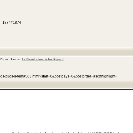
p?p=1874#1874
:45 pm Asunto:
La Revolución de los Pijos II
e-los-pijos-ii-tema563.html?start=0&postdays=0&postorder=asc&highlight=