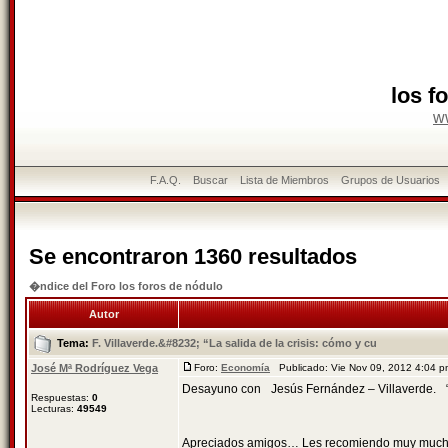
los f
w
F.A.Q.
Buscar
Lista de Miembros
Grupos de Usuarios
Se encontraron 1360 resultados
�ndice del Foro los foros de nódulo
Autor
Tema:
F. Villaverde.&#8232; “La salida de la crisis: cómo y cu
José Mª Rodríguez Vega
Foro:
Economía
Publicado: Vie Nov 09, 2012 4:04 
Desayuno con Jesús Fernández – Villaverde. “La
Respuestas:
0
Lecturas:
49549
Apreciados amigos… Les recomiendo muy mucho q