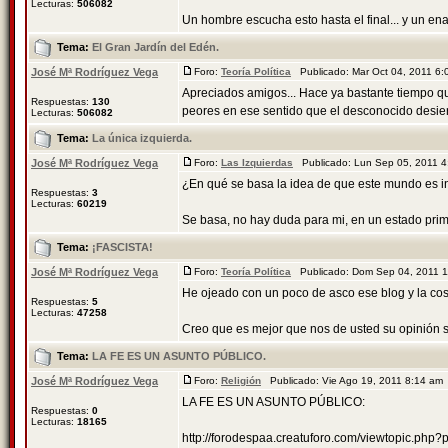
Lecturas:
506082
Un hombre escucha esto hasta el final... y un enan
Tema:
El Gran Jardín del Edén.
José Mª Rodríguez Vega
Foro:
Teoría Política
Publicado: Mar Oct 04, 2011 6
Apreciados amigos... Hace ya bastante tiempo qu
Respuestas:
130
peores en ese sentido que el desconocido desierto
Lecturas:
506082
Tema:
La única izquierda.
José Mª Rodríguez Vega
Foro:
Las Izquierdas
Publicado: Lun Sep 05, 2011 
¿En qué se basa la idea de que este mundo es in
Respuestas:
3
Lecturas:
60219
Se basa, no hay duda para mi, en un estado primi
Tema:
¡FASCISTA!
José Mª Rodríguez Vega
Foro:
Teoría Política
Publicado: Dom Sep 04, 2011 
He ojeado con un poco de asco ese blog y la co
Respuestas:
5
Lecturas:
47258
Creo que es mejor que nos de usted su opinión so
Tema:
LA FE ES UN ASUNTO PÚBLICO.
José Mª Rodríguez Vega
Foro:
Religión
Publicado: Vie Ago 19, 2011 8:14 a
LA FE ES UN ASUNTO PÚBLICO:
Respuestas:
0
Lecturas:
18165
http://forodespaa.creatuforo.com/viewtopic.ph