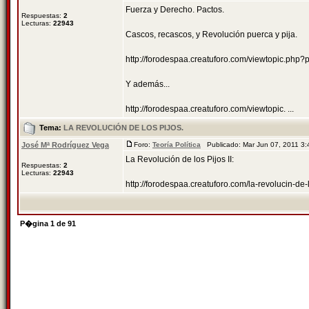
Fuerza y Derecho. Pactos.
Respuestas:
2
Lecturas:
22943
Cascos, recascos, y Revolución puerca y pija.
http://forodespaa.creatuforo.com/viewtopic.ph
Y además...
http://forodespaa.creatuforo.com/viewtopic. ...
Tema:
LA REVOLUCIÓN DE LOS PIJOS.
José Mª Rodríguez Vega
Foro:
Teoría Política
Publicado: Mar Jun 07, 2011 3
La Revolución de los Pijos II:
Respuestas:
2
Lecturas:
22943
http://forodespaa.creatuforo.com/la-revolucin-d
P�gina
1
de
91