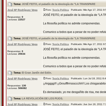
Tema:
JOSÉ FEITO, el paladín de la ideología de "LA TRANSPARE
José Mª Rodríguez Vega
Foro:
Teoría Política
Publicado: Mie Ago 17, 2011 9
JOSÉ FEITO, el paladín de la ideología de "L
Respuestas:
0
Lecturas:
22527
La filosofía política no admite componendas.
Comunico a todos que a pesar de no poder refutar a
Tema:
JOSÉ FEITO, el paladín de la ideología de "LA TRANSPARE
José Mª Rodríguez Vega
Foro:
Teoría Política
Publicado: Mie Ago 17, 2011 9
JOSÉ FEITO, el paladín de la ideología de "L
Respuestas:
0
Lecturas:
20634
La filosofía política no admite componendas.
Comunico a todos que a pesar de no poder refutar a
Tema:
El Gran Jardín del Edén.
José Mª Rodríguez Vega
Foro:
Teoría Política
Publicado: Lun Jul 18, 2011 8
¡¡Argggg!!! ¡¡Groufffrrrsssccchh!! Los chisgarabitos
Respuestas:
130
Lecturas:
506082
Es demasiado, yo me desgañito de risa, me dester
Tema:
LA REVOLUCIÓN DE LOS PIJOS.
José Mª Rodríguez Vega
Foro:
Teoría Política
Publicado: Jue Jun 16, 2011 7