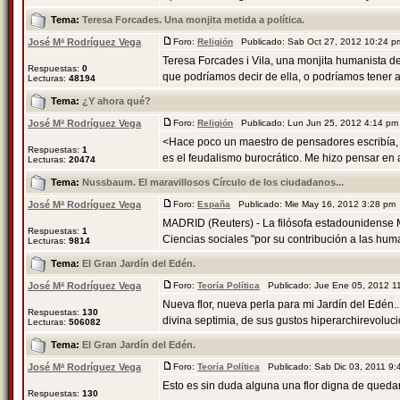
Tema:
Teresa Forcades. Una monjita metida a política.
José Mª Rodríguez Vega
Foro:
Religión
Publicado: Sab Oct 27, 2012 10:24 
Teresa Forcades i Vila, una monjita humanista de 
Respuestas:
0
que podríamos decir de ella, o podríamos tener an
Lecturas:
48194
Tema:
¿Y ahora qué?
José Mª Rodríguez Vega
Foro:
Religión
Publicado: Lun Jun 25, 2012 4:14 p
<Hace poco un maestro de pensadores escribía, 
Respuestas:
1
es el feudalismo burocrático. Me hizo pensar en 
Lecturas:
20474
Tema:
Nussbaum. El maravillosos Círculo de los ciudadanos...
José Mª Rodríguez Vega
Foro:
España
Publicado: Mie May 16, 2012 3:28 pm
MADRID (Reuters) - La filósofa estadounidense M
Respuestas:
1
Ciencias sociales "por su contribución a las huma
Lecturas:
9814
Tema:
El Gran Jardín del Edén.
José Mª Rodríguez Vega
Foro:
Teoría Política
Publicado: Jue Ene 05, 2012 
Nueva flor, nueva perla para mi Jardín del Edén...
Respuestas:
130
divina septimia, de sus gustos hiperarchirevolucio
Lecturas:
506082
Tema:
El Gran Jardín del Edén.
José Mª Rodríguez Vega
Foro:
Teoría Política
Publicado: Sab Dic 03, 2011 9
Esto es sin duda alguna una flor digna de queda
Respuestas:
130