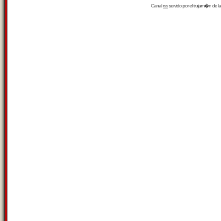
Canal
rss
servido por el
trujam�n
de la