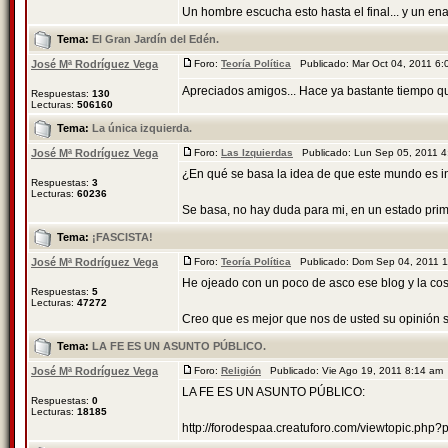
Un hombre escucha esto hasta el final... y un enan
Tema:
El Gran Jardín del Edén.
José Mª Rodríguez Vega
Foro:
Teoría Política
Publicado: Mar Oct 04, 2011 6
Apreciados amigos... Hace ya bastante tiempo qu
Respuestas:
130
Lecturas:
506160
Tema:
La única izquierda.
José Mª Rodríguez Vega
Foro:
Las Izquierdas
Publicado: Lun Sep 05, 2011 
¿En qué se basa la idea de que este mundo es in
Respuestas:
3
Lecturas:
60236
Se basa, no hay duda para mi, en un estado primi
Tema:
¡FASCISTA!
José Mª Rodríguez Vega
Foro:
Teoría Política
Publicado: Dom Sep 04, 2011 
He ojeado con un poco de asco ese blog y la co
Respuestas:
5
Lecturas:
47272
Creo que es mejor que nos de usted su opinión so
Tema:
LA FE ES UN ASUNTO PÚBLICO.
José Mª Rodríguez Vega
Foro:
Religión
Publicado: Vie Ago 19, 2011 8:14 a
LA FE ES UN ASUNTO PÚBLICO:
Respuestas:
0
Lecturas:
18185
http://forodespaa.creatuforo.com/viewtopic.ph