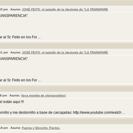
:53 pm Asunto:
JOSÉ FEITO, el paladín de la ideología de "LA TRANSPARE
A TRANSPARENCIA".
l Sr. Feito en los For ...
:51 pm Asunto:
JOSÉ FEITO, el paladín de la ideología de "LA TRANSPARE
A TRANSPARENCIA".
l Sr. Feito en los For ...
:48 pm Asunto:
Vaya montón de chisgarabitos!
! están aquí !!!
nillo y me destornillo a base de carcajadas: http://www.youtube.com/watch ...
:18 pm Asunto:
Fuerza y Derecho. Pactos.