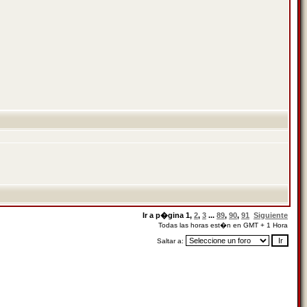
Ir a p�gina
1
,
2
,
3
...
89
,
90
,
91
Siguiente
Todas las horas est�n en GMT + 1 Hora
Saltar a: