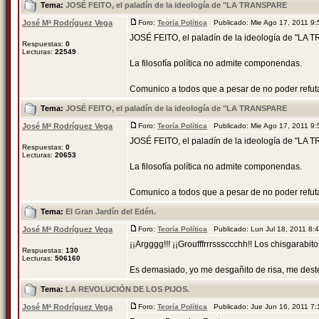
Tema:
JOSÉ FEITO, el paladín de la ideología de "LA TRANSPARE
José Mª Rodríguez Vega
Foro:
Teoría Política
Publicado: Mie Ago 17, 2011 9
JOSÉ FEITO, el paladín de la ideología de "L
Respuestas:
0
Lecturas:
22549
La filosofía política no admite componendas.
Comunico a todos que a pesar de no poder refutar a
Tema:
JOSÉ FEITO, el paladín de la ideología de "LA TRANSPARE
José Mª Rodríguez Vega
Foro:
Teoría Política
Publicado: Mie Ago 17, 2011 9
JOSÉ FEITO, el paladín de la ideología de "L
Respuestas:
0
Lecturas:
20653
La filosofía política no admite componendas.
Comunico a todos que a pesar de no poder refutar a
Tema:
El Gran Jardín del Edén.
José Mª Rodríguez Vega
Foro:
Teoría Política
Publicado: Lun Jul 18, 2011 8
¡¡Argggg!!! ¡¡Groufffrrrsssccchh!! Los chisgarabitos
Respuestas:
130
Lecturas:
506160
Es demasiado, yo me desgañito de risa, me dester
Tema:
LA REVOLUCIÓN DE LOS PIJOS.
José Mª Rodríguez Vega
Foro:
Teoría Política
Publicado: Jue Jun 16, 2011 7