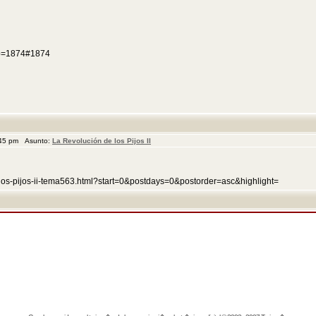
p?p=1874#1874
:45 pm Asunto:
La Revolución de los Pijos II
e-los-pijos-ii-tema563.html?start=0&postdays=0&postorder=asc&highlight=