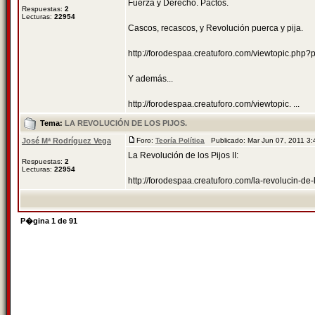
Fuerza y Derecho. Pactos.
Respuestas:
2
Lecturas:
22954
Cascos, recascos, y Revolución puerca y pija.
http://forodespaa.creatuforo.com/viewtopic.ph
Y además...
http://forodespaa.creatuforo.com/viewtopic. ...
Tema:
LA REVOLUCIÓN DE LOS PIJOS.
José Mª Rodríguez Vega
Foro:
Teoría Política
Publicado: Mar Jun 07, 2011 3
La Revolución de los Pijos II:
Respuestas:
2
Lecturas:
22954
http://forodespaa.creatuforo.com/la-revolucin-d
P�gina
1
de
91