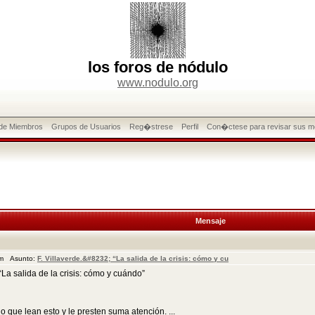
los foros de nódulo
www.nodulo.org
 de Miembros
Grupos de Usuarios
Reg�strese
Perfil
Con�ctese para revisar sus m
Mensaje
pm Asunto:
F. Villaverde.&#8232; “La salida de la crisis: cómo y cu
 salida de la crisis: cómo y cuándo”
ue lean esto y le presten suma atención. ...