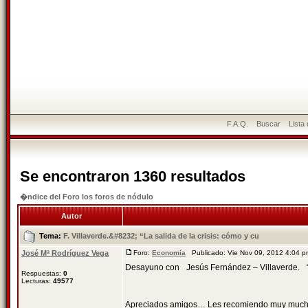
F.A.Q.
Buscar
Lista
Se encontraron 1360 resultados
�ndice del Foro los foros de nódulo
Autor
Tema:
F. Villaverde.&#8232; “La salida de la crisis: cómo y cu
José Mª Rodríguez Vega
Foro:
Economía
Publicado: Vie Nov 09, 2012 4:04 
Desayuno con Jesús Fernández – Villaverde. “La
Respuestas:
0
Lecturas:
49577
Apreciados amigos… Les recomiendo muy mucho q