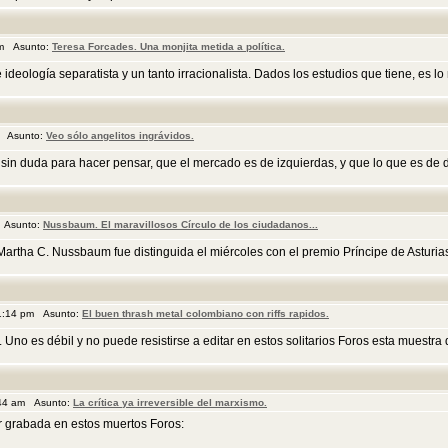
pm Asunto:
Teresa Forcades. Una monjita metida a política.
ideología separatista y un tanto irracionalista. Dados los estudios que tiene, es l
m Asunto:
Veo sólo angelitos ingrávidos.
in duda para hacer pensar, que el mercado es de izquierdas, y que lo que es de d
 Asunto:
Nussbaum. El maravillosos Círculo de los ciudadanos...
rtha C. Nussbaum fue distinguida el miércoles con el premio Príncipe de Asturias 
11:14 pm Asunto:
El buen thrash metal colombiano con riffs rapidos.
 Uno es débil y no puede resistirse a editar en estos solitarios Foros esta muestra 
:44 am Asunto:
La crítica ya irreversible del marxismo.
r grabada en estos muertos Foros: