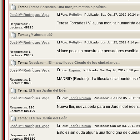
Tema:
Teresa Forcades. Una monjita metida a política.
José Mª Rodríguez Vega
Foro:
Religión
Publicado: Sab Oct 27, 2012 10:24 
Teresa Forcades i Vila, una monjita humanista de 
Respuestas:
0
Lecturas:
48225
Tema:
¿Y ahora qué?
José Mª Rodríguez Vega
Foro:
Religión
Publicado: Lun Jun 25, 2012 4:14 p
<Hace poco un maestro de pensadores escribía, s
Respuestas:
1
Lecturas:
20492
Tema:
Nussbaum. El maravillosos Círculo de los ciudadanos...
José Mª Rodríguez Vega
Foro:
España
Publicado: Mie May 16, 2012 3:28 pm
MADRID (Reuters) - La filósofa estadounidense Ma
Respuestas:
1
Lecturas:
9820
Tema:
El Gran Jardín del Edén.
José Mª Rodríguez Vega
Foro:
Teoría Política
Publicado: Jue Ene 05, 2012 
Nueva flor, nueva perla para mi Jardín del Edén...
Respuestas:
130
Lecturas:
506160
Tema:
El Gran Jardín del Edén.
José Mª Rodríguez Vega
Foro:
Teoría Política
Publicado: Sab Dic 03, 2011 9
Esto es sin duda alguna una flor digna de queda
Respuestas:
130
Lecturas:
506160