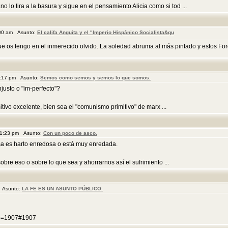
o lo tira a la basura y sigue en el pensamiento Alicia como si tod ...
:00 am Asunto:
El califa Anguita y el "Imperio Hispánico Socialista&qu
e os tengo en el inmerecido olvido. La soledad abruma al más pintado y estos Foro
4:17 pm Asunto:
Semos como semos y semos lo que somos.
justo o "im-perfecto"?
tivo excelente, bien sea el "comunismo primitivo" de marx ...
11:23 pm Asunto:
Con un poco de asco.
sa es harto enredosa o está muy enredada.
bre eso o sobre lo que sea y ahorrarnos así el sufrimiento ...
m Asunto:
LA FE ES UN ASUNTO PÚBLICO.
p?p=1907#1907