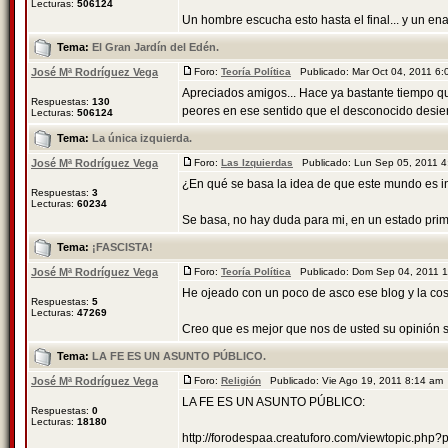
Lecturas:
506124
Un hombre escucha esto hasta el final... y un enan
Tema:
El Gran Jardín del Edén.
José Mª Rodríguez Vega
Foro:
Teoría Política
Publicado: Mar Oct 04, 2011 6
Apreciados amigos... Hace ya bastante tiempo qu
Respuestas:
130
peores en ese sentido que el desconocido desierto
Lecturas:
506124
Tema:
La única izquierda.
José Mª Rodríguez Vega
Foro:
Las Izquierdas
Publicado: Lun Sep 05, 2011 
¿En qué se basa la idea de que este mundo es in
Respuestas:
3
Lecturas:
60234
Se basa, no hay duda para mi, en un estado primi
Tema:
¡FASCISTA!
José Mª Rodríguez Vega
Foro:
Teoría Política
Publicado: Dom Sep 04, 2011 
He ojeado con un poco de asco ese blog y la co
Respuestas:
5
Lecturas:
47269
Creo que es mejor que nos de usted su opinión so
Tema:
LA FE ES UN ASUNTO PÚBLICO.
José Mª Rodríguez Vega
Foro:
Religión
Publicado: Vie Ago 19, 2011 8:14 a
LA FE ES UN ASUNTO PÚBLICO:
Respuestas:
0
Lecturas:
18180
http://forodespaa.creatuforo.com/viewtopic.ph