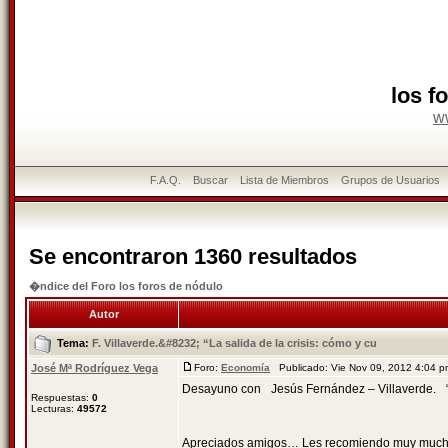
los f
w
F.A.Q.
Buscar
Lista de Miembros
Grupos de Usuarios
Se encontraron 1360 resultados
�ndice del Foro los foros de nódulo
Autor
Tema:
F. Villaverde.&#8232; “La salida de la crisis: cómo y cu
José Mª Rodríguez Vega
Foro:
Economía
Publicado: Vie Nov 09, 2012 4:04 
Desayuno con Jesús Fernández – Villaverde. “La
Respuestas:
0
Lecturas:
49572
Apreciados amigos… Les recomiendo muy mucho q