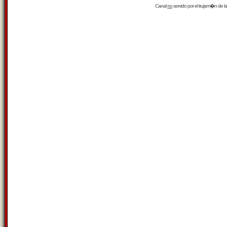
Canal
rss
servido por el
trujam�n
de la