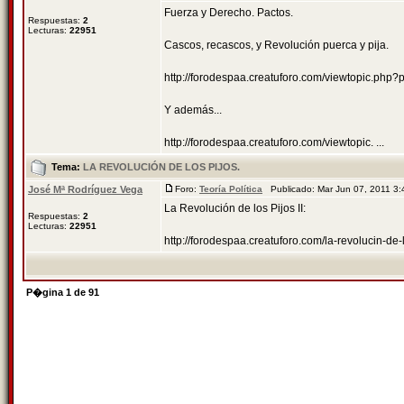
Fuerza y Derecho. Pactos.
Respuestas:
2
Lecturas:
22951
Cascos, recascos, y Revolución puerca y pija.
http://forodespaa.creatuforo.com/viewtopic.ph
Y además...
http://forodespaa.creatuforo.com/viewtopic. ...
Tema:
LA REVOLUCIÓN DE LOS PIJOS.
José Mª Rodríguez Vega
Foro:
Teoría Política
Publicado: Mar Jun 07, 2011 3
La Revolución de los Pijos II:
Respuestas:
2
Lecturas:
22951
http://forodespaa.creatuforo.com/la-revolucin-d
P�gina
1
de
91