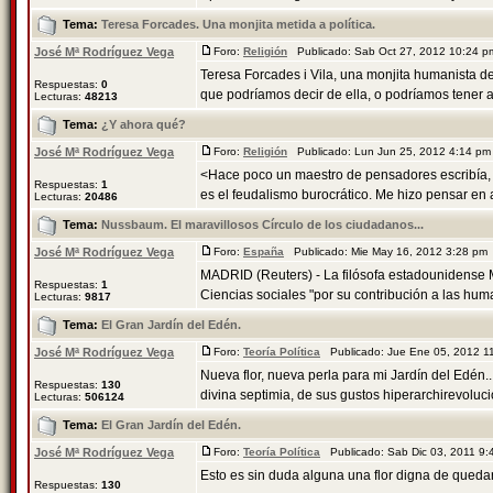
Tema:
Teresa Forcades. Una monjita metida a política.
José Mª Rodríguez Vega
Foro:
Religión
Publicado: Sab Oct 27, 2012 10:24 
Teresa Forcades i Vila, una monjita humanista de 
Respuestas:
0
que podríamos decir de ella, o podríamos tener an
Lecturas:
48213
Tema:
¿Y ahora qué?
José Mª Rodríguez Vega
Foro:
Religión
Publicado: Lun Jun 25, 2012 4:14 p
<Hace poco un maestro de pensadores escribía, 
Respuestas:
1
es el feudalismo burocrático. Me hizo pensar en 
Lecturas:
20486
Tema:
Nussbaum. El maravillosos Círculo de los ciudadanos...
José Mª Rodríguez Vega
Foro:
España
Publicado: Mie May 16, 2012 3:28 pm
MADRID (Reuters) - La filósofa estadounidense M
Respuestas:
1
Ciencias sociales "por su contribución a las huma
Lecturas:
9817
Tema:
El Gran Jardín del Edén.
José Mª Rodríguez Vega
Foro:
Teoría Política
Publicado: Jue Ene 05, 2012 
Nueva flor, nueva perla para mi Jardín del Edén...
Respuestas:
130
divina septimia, de sus gustos hiperarchirevolucio
Lecturas:
506124
Tema:
El Gran Jardín del Edén.
José Mª Rodríguez Vega
Foro:
Teoría Política
Publicado: Sab Dic 03, 2011 9
Esto es sin duda alguna una flor digna de queda
Respuestas:
130