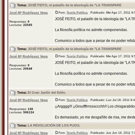
Tema:
JOSÉ FEITO, el paladín de la ideología de "LA TRANSPARE
José Mª Rodríguez Vega
Foro:
Teoría Política
Publicado: Mie Ago 17, 2011 9
JOSÉ FEITO, el paladín de la ideología de "L
Respuestas:
0
Lecturas:
22545
La filosofía política no admite componendas.
Comunico a todos que a pesar de no poder refutar a
Tema:
JOSÉ FEITO, el paladín de la ideología de "LA TRANSPARE
José Mª Rodríguez Vega
Foro:
Teoría Política
Publicado: Mie Ago 17, 2011 9
JOSÉ FEITO, el paladín de la ideología de "L
Respuestas:
0
Lecturas:
20648
La filosofía política no admite componendas.
Comunico a todos que a pesar de no poder refutar a
Tema:
El Gran Jardín del Edén.
José Mª Rodríguez Vega
Foro:
Teoría Política
Publicado: Lun Jul 18, 2011 8
¡¡Argggg!!! ¡¡Groufffrrrsssccchh!! Los chisgarabitos
Respuestas:
130
Lecturas:
506124
Es demasiado, yo me desgañito de risa, me dester
Tema:
LA REVOLUCIÓN DE LOS PIJOS.
José Mª Rodríguez Vega
Foro:
Teoría Política
Publicado: Jue Jun 16, 2011 7