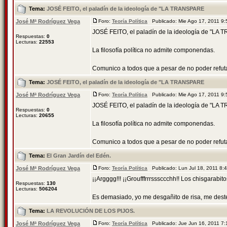
Tema:
JOSÉ FEITO, el paladín de la ideología de "LA TRANSPARE
José Mª Rodríguez Vega
Foro:
Teoría Política
Publicado: Mie Ago 17, 2011 9
JOSÉ FEITO, el paladín de la ideología de "L
Respuestas:
0
Lecturas:
22553
La filosofía política no admite componendas.
Comunico a todos que a pesar de no poder refutar a
Tema:
JOSÉ FEITO, el paladín de la ideología de "LA TRANSPARE
José Mª Rodríguez Vega
Foro:
Teoría Política
Publicado: Mie Ago 17, 2011 9
JOSÉ FEITO, el paladín de la ideología de "L
Respuestas:
0
Lecturas:
20655
La filosofía política no admite componendas.
Comunico a todos que a pesar de no poder refutar a
Tema:
El Gran Jardín del Edén.
José Mª Rodríguez Vega
Foro:
Teoría Política
Publicado: Lun Jul 18, 2011 8
¡¡Argggg!!! ¡¡Groufffrrrsssccchh!! Los chisgarabitos
Respuestas:
130
Lecturas:
506204
Es demasiado, yo me desgañito de risa, me dester
Tema:
LA REVOLUCIÓN DE LOS PIJOS.
José Mª Rodríguez Vega
Foro:
Teoría Política
Publicado: Jue Jun 16, 2011 7