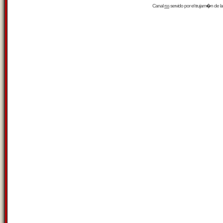
Canal
rss
servido por el
trujam�n
de la