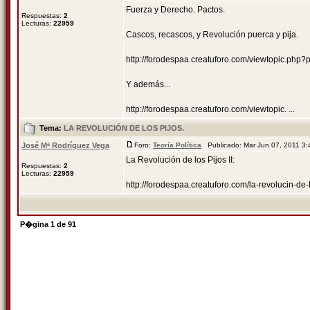
Fuerza y Derecho. Pactos.
Respuestas:
2
Lecturas:
22959
Cascos, recascos, y Revolución puerca y pija.
http://forodespaa.creatuforo.com/viewtopic.ph
Y además...
http://forodespaa.creatuforo.com/viewtopic. ...
Tema:
LA REVOLUCIÓN DE LOS PIJOS.
José Mª Rodríguez Vega
Foro:
Teoría Política
Publicado: Mar Jun 07, 2011 3
La Revolución de los Pijos II:
Respuestas:
2
Lecturas:
22959
http://forodespaa.creatuforo.com/la-revolucin-d
P�gina
1
de
91