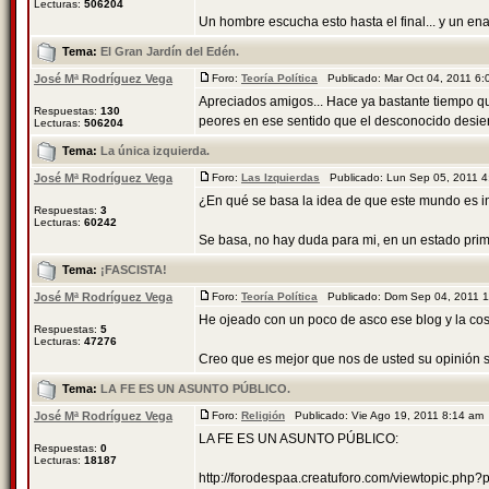
Lecturas:
506204
Un hombre escucha esto hasta el final... y un enan
Tema:
El Gran Jardín del Edén.
José Mª Rodríguez Vega
Foro:
Teoría Política
Publicado: Mar Oct 04, 2011 6
Apreciados amigos... Hace ya bastante tiempo qu
Respuestas:
130
peores en ese sentido que el desconocido desierto
Lecturas:
506204
Tema:
La única izquierda.
José Mª Rodríguez Vega
Foro:
Las Izquierdas
Publicado: Lun Sep 05, 2011 
¿En qué se basa la idea de que este mundo es in
Respuestas:
3
Lecturas:
60242
Se basa, no hay duda para mi, en un estado primi
Tema:
¡FASCISTA!
José Mª Rodríguez Vega
Foro:
Teoría Política
Publicado: Dom Sep 04, 2011 
He ojeado con un poco de asco ese blog y la co
Respuestas:
5
Lecturas:
47276
Creo que es mejor que nos de usted su opinión so
Tema:
LA FE ES UN ASUNTO PÚBLICO.
José Mª Rodríguez Vega
Foro:
Religión
Publicado: Vie Ago 19, 2011 8:14 a
LA FE ES UN ASUNTO PÚBLICO:
Respuestas:
0
Lecturas:
18187
http://forodespaa.creatuforo.com/viewtopic.ph