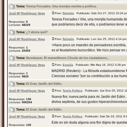
Tema:
Teresa Forcades. Una monjita metida a política.
José Mª Rodríguez Vega
Foro:
Religión
Publicado: Sab Oct 27, 2012 10:24 
Teresa Forcades i Vila, una monjita humanista de 
Respuestas:
0
que podríamos decir de ella, o podríamos tener an
Lecturas:
48229
Tema:
¿Y ahora qué?
José Mª Rodríguez Vega
Foro:
Religión
Publicado: Lun Jun 25, 2012 4:14 p
<Hace poco un maestro de pensadores escribía, 
Respuestas:
1
es el feudalismo burocrático. Me hizo pensar en 
Lecturas:
20493
Tema:
Nussbaum. El maravillosos Círculo de los ciudadanos...
José Mª Rodríguez Vega
Foro:
España
Publicado: Mie May 16, 2012 3:28 pm
MADRID (Reuters) - La filósofa estadounidense M
Respuestas:
1
Ciencias sociales "por su contribución a las huma
Lecturas:
9820
Tema:
El Gran Jardín del Edén.
José Mª Rodríguez Vega
Foro:
Teoría Política
Publicado: Jue Ene 05, 2012 
Nueva flor, nueva perla para mi Jardín del Edén...
Respuestas:
130
divina septimia, de sus gustos hiperarchirevolucio
Lecturas:
506204
Tema:
El Gran Jardín del Edén.
José Mª Rodríguez Vega
Foro:
Teoría Política
Publicado: Sab Dic 03, 2011 9
Esto es sin duda alguna una flor digna de queda
Respuestas:
130