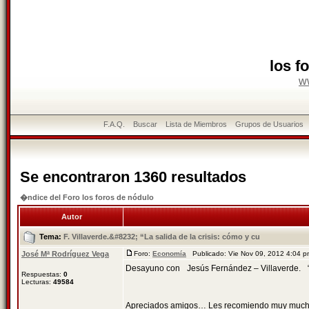
los f
w
F.A.Q.
Buscar
Lista de Miembros
Grupos de Usuarios
Se encontraron 1360 resultados
�ndice del Foro los foros de nódulo
Autor
Tema:
F. Villaverde.&#8232; “La salida de la crisis: cómo y cu
José Mª Rodríguez Vega
Foro:
Economía
Publicado: Vie Nov 09, 2012 4:04 
Desayuno con Jesús Fernández – Villaverde. “La
Respuestas:
0
Lecturas:
49584
Apreciados amigos… Les recomiendo muy mucho q