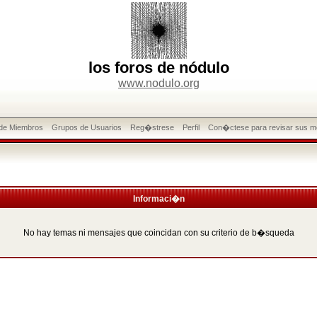
los foros de nódulo
www.nodulo.org
 de Miembros
Grupos de Usuarios
Reg�strese
Perfil
Con�ctese para revisar sus m
Informaci�n
No hay temas ni mensajes que coincidan con su criterio de b�squeda