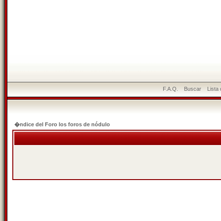
F.A.Q.
Buscar
Lista
�ndice del Foro los foros de nódulo