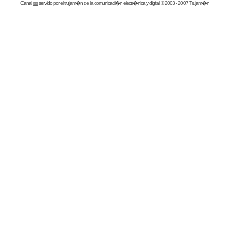
Canal
rss
servido por el
trujam�n
de la comunicaci�n electr�nica y digital © 2003 - 2007 Trujam�n