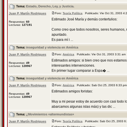
Tema:
Estado, Derecho, Ley, y Justicia.
Juan P. Martín Rodrigues
Foro:
Teoría Política
Publicado: Vie Oct 31, 2003 4
Estimado José María y demás contertulios:
Respuestas:
60
Lecturas:
127191
Como creo que todos nosotros, seres humanos, 
apuntado.
Es para mí i ...
Tema:
inseguridad y violencia en América
Juan P. Martín Rodrigues
Foro:
América
Publicado: Vie Oct 31, 2003 3:31 a
Estimados amigos: si bien creo que nos estamos 
Respuestas:
49
interesantes intervenciones.
Lecturas:
128967
En primer lugar comparar a Espa� ...
Tema:
inseguridad y violencia en América
Juan P. Martín Rodrigues
Foro:
América
Publicado: Sab Oct 25, 2003 6:33 p
Estimados amigos foristas:
Respuestas:
49
Lecturas:
128967
Muy a mi pesar estoy de acuerdo con casi todo 
abarcamos algunas islas más) y las dic ...
Tema:
¿Movimientos «altermundistas»
Juan P. Martín Rodrigues
Foro:
Teoría Política
Publicado: Sab Oct 25, 2003 