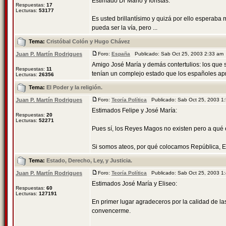
Estimado Dr Mario y foristas:
Respuestas:
17
Lecturas:
53177
Es usted brillantísimo y quizá por ello esperaba 
pueda ser la vía, pero ...
Tema:
Cristóbal Colón y Hugo Chávez
Juan P. Martín Rodrigues
Foro:
España
Publicado: Sab Oct 25, 2003 2:33 am
Amigo José María y demás contertulios: los que
Respuestas:
11
tenían un complejo estado que los españoles apr
Lecturas:
26356
Tema:
El Poder y la religión.
Juan P. Martín Rodrigues
Foro:
Teoría Política
Publicado: Sab Oct 25, 2003 
Estimados Felipe y José María:
Respuestas:
20
Lecturas:
52271
Pues sí, los Reyes Magos no existen pero a qué e
Si somos ateos, por qué colocamos República, Es
Tema:
Estado, Derecho, Ley, y Justicia.
Juan P. Martín Rodrigues
Foro:
Teoría Política
Publicado: Sab Oct 25, 2003 
Estimados José María y Eliseo:
Respuestas:
60
Lecturas:
127191
En primer lugar agradeceros por la calidad de la
convencerme.