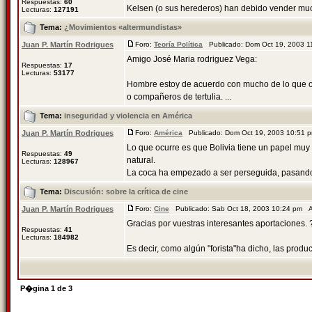
Respuestas:
60
Kelsen (o sus herederos) han debido vender mucho
Lecturas:
127191
Tema:
¿Movimientos «altermundistas»
Juan P. Martín Rodrigues
Foro:
Teoría Política
Publicado: Dom Oct 19, 2003 
Amigo José Maria rodriguez Vega:
Respuestas:
17
Lecturas:
53177
Hombre estoy de acuerdo con mucho de lo que op
o compañeros de tertulia. ...
Tema:
inseguridad y violencia en América
Juan P. Martín Rodrigues
Foro:
América
Publicado: Dom Oct 19, 2003 10:51
Lo que ocurre es que Bolivia tiene un papel muy 
Respuestas:
49
natural.
Lecturas:
128967
La coca ha empezado a ser perseguida, pasando 
Tema:
Discusión: sobre la crí­tica de cine
Juan P. Martín Rodrigues
Foro:
Cine
Publicado: Sab Oct 18, 2003 10:24 pm 
Gracias por vuestras interesantes aportaciones. ?
Respuestas:
41
Lecturas:
184982
Es decir, como algún "forista"ha dicho, las product
P�gina
1
de
3