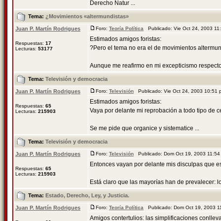
Derecho Natur ...
Tema:
¿Movimientos «altermundistas»
Juan P. Martín Rodrigues
Foro:
Teoría Política
Publicado: Vie Oct 24, 2003 1
Estimados amigos foristas:
Respuestas:
17
?Pero el tema no era el de movimientos altermu
Lecturas:
53177
Aunque me reafirmo en mi excepticismo respecto
Tema:
Televisión y democracia
Juan P. Martín Rodrigues
Foro:
Televisión
Publicado: Vie Oct 24, 2003 10:51
Estimados amigos foristas:
Respuestas:
65
Vaya por delante mi reprobación a todo tipo de c
Lecturas:
215903
Se me pide que organice y sistematice ...
Tema:
Televisión y democracia
Juan P. Martín Rodrigues
Foro:
Televisión
Publicado: Dom Oct 19, 2003 11:5
Entonces vayan por delante mis disculpas que e
Respuestas:
65
Lecturas:
215903
Está claro que las mayorías han de prevalecer: lo
Tema:
Estado, Derecho, Ley, y Justicia.
Juan P. Martín Rodrigues
Foro:
Teoría Política
Publicado: Dom Oct 19, 2003 
Amigos contertulios: las simplificaciones conlle