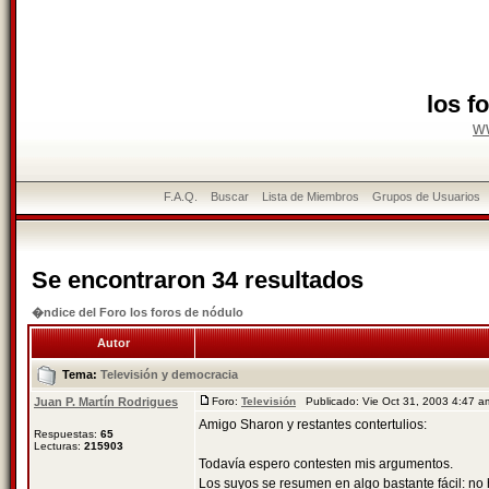
los f
w
F.A.Q.
Buscar
Lista de Miembros
Grupos de Usuarios
Se encontraron 34 resultados
�ndice del Foro los foros de nódulo
Autor
Tema:
Televisión y democracia
Juan P. Martín Rodrigues
Foro:
Televisión
Publicado: Vie Oct 31, 2003 4:47 
Amigo Sharon y restantes contertulios:
Respuestas:
65
Lecturas:
215903
Todavía espero contesten mis argumentos.
Los suyos se resumen en algo bastante fácil: no h