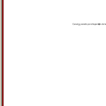
Canal
rss
servido por el
trujam�n
de la