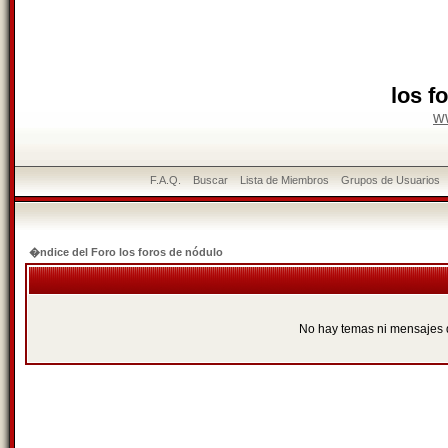
los f
w
F.A.Q.
Buscar
Lista de Miembros
Grupos de Usuarios
�ndice del Foro los foros de nódulo
No hay temas ni mensajes 