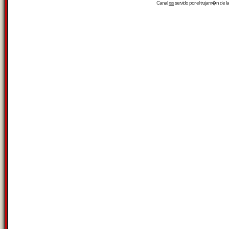
Canal
rss
servido por el
trujam�n
de la