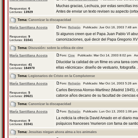
Muchas gracias, Lechuza, por estas sencillas in
Respuestas:
6
Antes de enviar un texto revisen su aspecto (ortogr
Lecturas:
13929
Tema:
Canonizar la discapacidad
María Santillana Acosta
Foro:
Religión
Publicado: Jue Oct 16, 2003 7:48 a
Si algunos creen que el Papa Juan Pablo VI abusó
Respuestas:
9
canonizaciones, qué decir del Papa Gregorio XVII,
Lecturas:
31041
Tema:
Discusión: sobre la crí­tica de cine
María Santillana Acosta
Foro:
Cine
Publicado: Mar Oct 14, 2003 8:02 pm As
Dilucidar la calidad de un filme es una tarea com
Respuestas:
41
ellas «técnicas»: diseño de vestuario, fotografía ..
Lecturas:
184970
Tema:
Legionarios de Cristo en la Complutense
María Santillana Acosta
Foro:
Religión
Publicado: Mar Oct 14, 2003 5:26 a
Carlos Berzosa Alonso-Martínez (Madrid 1945), 
Respuestas:
5
catorce años decano de su facultad de ciencias 
Lecturas:
20621
Tema:
Canonizar la discapacidad
María Santillana Acosta
Foro:
Religión
Publicado: Lun Oct 13, 2003 1:06 p
La noticia la ofrecía David Amado en el diario 
Respuestas:
9
psíquicos franceses 'murieron con fama de santid
Lecturas:
31041
Tema:
Jesuitas niegan ahora alma a los animales