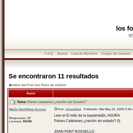
los f
w
F.A.Q.
Buscar
Lista de Miembros
Grupos de Usuarios
Se encontraron 11 resultados
�ndice del Foro los foros de nódulo
Autor
Tema:
Paises catalanes ¿nación sin Estado?
María Santillana Acosta
Foro:
Actualidad
Publicado: Mar May 24, 2005 5:38
Leer el El mito de la IzquierdaEL AGORA
Respuestas:
17
Países Catalanes ¿nación sin estado? (I)
Lecturas:
50196
JOAN FONT ROSSELLO