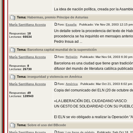
La idea de nación política, creada por la Asamble
Tema:
Habermas, premio Principe de Asturias
María Santillana Acosta
Foro:
España
Publicado: Vie Nov 28, 2003 12:15 p
Un detalle sobre la procedencia del texto de Hab
Respuestas:
18
procedencia se ha inquirido en mensajes anterio
Lecturas:
66634
Pedro Insua ad ...
Tema:
Barcelona capital mundial de la superstición
María Santillana Acosta
Foro:
Religión
Publicado: Mar Nov 04, 2003 6:30 p
Barcelona es una ciudad que tiene gran tradición 
Respuestas:
8
difusor del mundo de literatura católica publicada 
Lecturas:
26730
Tema:
inseguridad y violencia en América
María Santillana Acosta
Foro:
América
Publicado: Mar Oct 21, 2003 6:02 p
Copia del comunicado del ELN (20 de octubre d
Respuestas:
49
Lecturas:
128943
«LA LIBERACIÓN DEL CIUDADANO VASCO:
UN GESTO DE SOLIDARIDAD CON SU PUEBL
El ELN se vio obligado a realizar la Operación “Al
Tema:
Sobre el uso del BBcode
María Santillana Acosta
Foro:
Los foros de nódulo
Publicado: Sab Oct 18, 