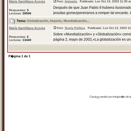
María Santillana Acosta
Foro:
Animalia
Publicado: Lun Oct 13, 2003 11:30 
Después de que Juan Pablo II hubiera ilusionado
Respuestas:
3
jesuitas gomezpereiranos a romper tal encanto. La
Lecturas:
28506
Tema:
Globalización, Imperio, Mundialización...
María Santillana Acosta
Foro:
Teoría Política
Publicado: Lun Oct 13, 2003 1
Sobre «Mundialización» y «Globalización» convi
Respuestas:
2
página 2, mayo de 2002,«La globalización es una
Lecturas:
13440
P�gina
1
de
1
Canal
rss
servido por el
trujam�n
de la