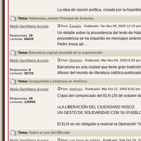
La idea de nación política, creada por la Asamble
Tema:
Habermas, premio Principe de Asturias
María Santillana Acosta
Foro:
España
Publicado: Vie Nov 28, 2003 12:15 p
Un detalle sobre la procedencia del texto de Hab
Respuestas:
18
procedencia se ha inquirido en mensajes anterio
Lecturas:
66639
Pedro Insua ad ...
Tema:
Barcelona capital mundial de la superstición
María Santillana Acosta
Foro:
Religión
Publicado: Mar Nov 04, 2003 6:30 p
Barcelona es una ciudad que tiene gran tradición 
Respuestas:
8
difusor del mundo de literatura católica publicada 
Lecturas:
26733
Tema:
inseguridad y violencia en América
María Santillana Acosta
Foro:
América
Publicado: Mar Oct 21, 2003 6:02 p
Copia del comunicado del ELN (20 de octubre d
Respuestas:
49
Lecturas:
128969
«LA LIBERACIÓN DEL CIUDADANO VASCO:
UN GESTO DE SOLIDARIDAD CON SU PUEBL
El ELN se vio obligado a realizar la Operación “Al
Tema:
Sobre el uso del BBcode
María Santillana Acosta
Foro:
Los foros de nódulo
Publicado: Sab Oct 18, 