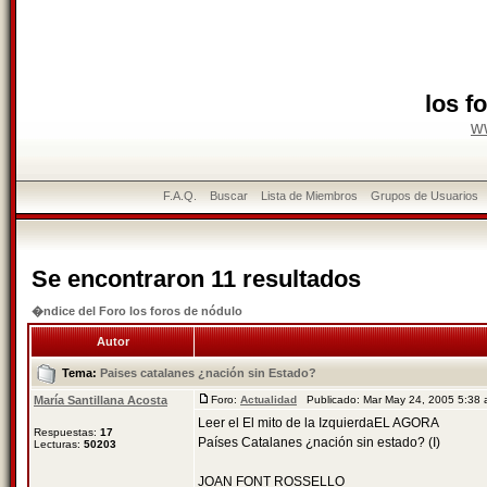
los f
w
F.A.Q.
Buscar
Lista de Miembros
Grupos de Usuarios
Se encontraron 11 resultados
�ndice del Foro los foros de nódulo
Autor
Tema:
Paises catalanes ¿nación sin Estado?
María Santillana Acosta
Foro:
Actualidad
Publicado: Mar May 24, 2005 5:38
Leer el El mito de la IzquierdaEL AGORA
Respuestas:
17
Países Catalanes ¿nación sin estado? (I)
Lecturas:
50203
JOAN FONT ROSSELLO