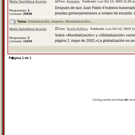
María Santillana Acosta
Foro:
Animalia
Publicado: Lun Oct 13, 2003 11:30 
Después de que Juan Pablo II hubiera ilusionado
Respuestas:
3
jesuitas gomezpereiranos a romper tal encanto. La
Lecturas:
28508
Tema:
Globalización, Imperio, Mundialización...
María Santillana Acosta
Foro:
Teoría Política
Publicado: Lun Oct 13, 2003 1
Sobre «Mundialización» y «Globalización» convi
Respuestas:
2
página 2, mayo de 2002,«La globalización es una
Lecturas:
13443
P�gina
1
de
1
Canal
rss
servido por el
trujam�n
de la