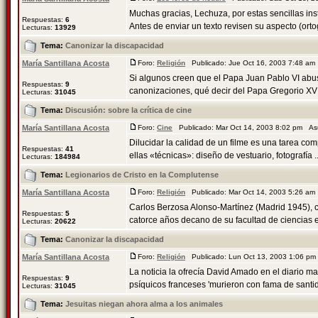
Muchas gracias, Lechuza, por estas sencillas in
Respuestas:
6
Antes de enviar un texto revisen su aspecto (ortogr
Lecturas:
13929
Tema:
Canonizar la discapacidad
María Santillana Acosta
Foro:
Religión
Publicado: Jue Oct 16, 2003 7:48 a
Si algunos creen que el Papa Juan Pablo VI abusó
Respuestas:
9
canonizaciones, qué decir del Papa Gregorio XVII,
Lecturas:
31045
Tema:
Discusión: sobre la crí­tica de cine
María Santillana Acosta
Foro:
Cine
Publicado: Mar Oct 14, 2003 8:02 pm As
Dilucidar la calidad de un filme es una tarea com
Respuestas:
41
ellas «técnicas»: diseño de vestuario, fotografía ..
Lecturas:
184984
Tema:
Legionarios de Cristo en la Complutense
María Santillana Acosta
Foro:
Religión
Publicado: Mar Oct 14, 2003 5:26 a
Carlos Berzosa Alonso-Martínez (Madrid 1945), 
Respuestas:
5
catorce años decano de su facultad de ciencias 
Lecturas:
20622
Tema:
Canonizar la discapacidad
María Santillana Acosta
Foro:
Religión
Publicado: Lun Oct 13, 2003 1:06 p
La noticia la ofrecía David Amado en el diario 
Respuestas:
9
psíquicos franceses 'murieron con fama de santid
Lecturas:
31045
Tema:
Jesuitas niegan ahora alma a los animales