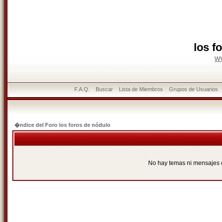
los f
w
F.A.Q.
Buscar
Lista de Miembros
Grupos de Usuarios
�ndice del Foro los foros de nódulo
No hay temas ni mensajes 