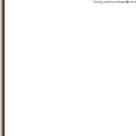
Canal
rss
servido por el
trujam�n
de la