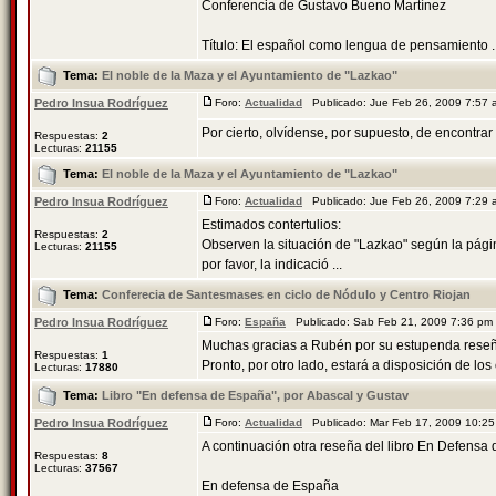
Conferencia de Gustavo Bueno Martínez
Título: El español como lengua de pensamiento ..
Tema:
El noble de la Maza y el Ayuntamiento de "Lazkao"
Pedro Insua Rodríguez
Foro:
Actualidad
Publicado: Jue Feb 26, 2009 7:57
Por cierto, olvídense, por supuesto, de encontra
Respuestas:
2
Lecturas:
21155
Tema:
El noble de la Maza y el Ayuntamiento de "Lazkao"
Pedro Insua Rodríguez
Foro:
Actualidad
Publicado: Jue Feb 26, 2009 7:29
Estimados contertulios:
Respuestas:
2
Observen la situación de "Lazkao" según la págin
Lecturas:
21155
por favor, la indicació ...
Tema:
Conferecia de Santesmases en ciclo de Nódulo y Centro Riojan
Pedro Insua Rodríguez
Foro:
España
Publicado: Sab Feb 21, 2009 7:36 p
Muchas gracias a Rubén por su estupenda reseña d
Respuestas:
1
Pronto, por otro lado, estará a disposición de los co
Lecturas:
17880
Tema:
Libro "En defensa de España", por Abascal y Gustav
Pedro Insua Rodríguez
Foro:
Actualidad
Publicado: Mar Feb 17, 2009 10:2
A continuación otra reseña del libro En Defensa 
Respuestas:
8
Lecturas:
37567
En defensa de España