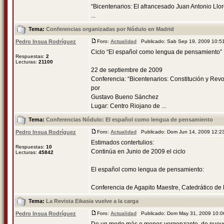
“Bicentenarios: El afrancesado Juan Antonio Llore
...
Tema:
Conferencias organizadas por Nódulo en Madrid
Pedro Insua Rodríguez
Foro:
Actualidad
Publicado: Sab Sep 19, 2009 10:
Ciclo “El español como lengua de pensamiento”
Respuestas:
2
Lecturas:
21100
22 de septiembre de 2009
Conferencia: “Bicentenarios: Constitución y Revo
por
Gustavo Bueno Sánchez
Lugar: Centro Riojano de ...
Tema:
Conferencias Nódulo: El español como lengua de pensamiento
Pedro Insua Rodríguez
Foro:
Actualidad
Publicado: Dom Jun 14, 2009 12:
Estimados contertulios:
Respuestas:
10
Continúa en Junio de 2009 el ciclo
Lecturas:
45842
El español como lengua de pensamiento:
Conferencia de Agapito Maestre, Catedrático de Fi
Tema:
La Revista Eikasia vuelve a la carga
Pedro Insua Rodríguez
Foro:
Actualidad
Publicado: Dom May 31, 2009 10: