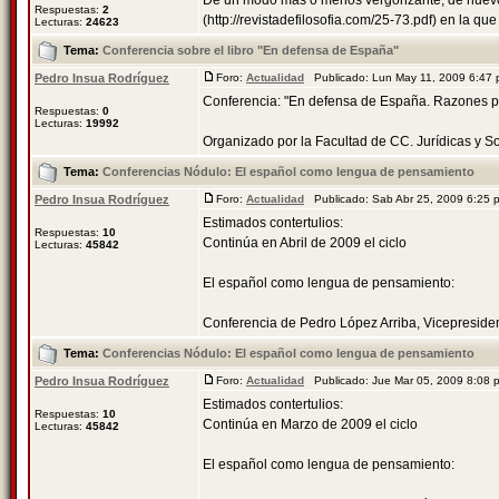
De un modo más o menos vergonzante, de nuevo 
Respuestas:
2
(http://revistadefilosofia.com/25-73.pdf) en la que 
Lecturas:
24623
Tema:
Conferencia sobre el libro "En defensa de España"
Pedro Insua Rodríguez
Foro:
Actualidad
Publicado: Lun May 11, 2009 6:47
Conferencia: "En defensa de España. Razones par
Respuestas:
0
Lecturas:
19992
Organizado por la Facultad de CC. Jurídicas y Soci
Tema:
Conferencias Nódulo: El español como lengua de pensamiento
Pedro Insua Rodríguez
Foro:
Actualidad
Publicado: Sab Abr 25, 2009 6:25
Estimados contertulios:
Respuestas:
10
Continúa en Abril de 2009 el ciclo
Lecturas:
45842
El español como lengua de pensamiento:
Conferencia de Pedro López Arriba, Vicepresident
Tema:
Conferencias Nódulo: El español como lengua de pensamiento
Pedro Insua Rodríguez
Foro:
Actualidad
Publicado: Jue Mar 05, 2009 8:08
Estimados contertulios:
Respuestas:
10
Continúa en Marzo de 2009 el ciclo
Lecturas:
45842
El español como lengua de pensamiento: