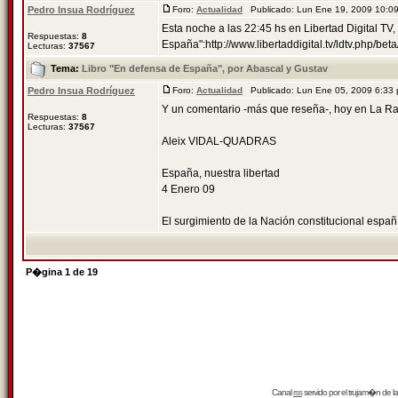
Pedro Insua Rodríguez
Foro:
Actualidad
Publicado: Lun Ene 19, 2009 10:
Esta noche a las 22:45 hs en Libertad Digital TV
Respuestas:
8
España":http://www.libertaddigital.tv/ldtv.php/be
Lecturas:
37567
Tema:
Libro "En defensa de España", por Abascal y Gustav
Pedro Insua Rodríguez
Foro:
Actualidad
Publicado: Lun Ene 05, 2009 6:33
Y un comentario -más que reseña-, hoy en La Ra
Respuestas:
8
Lecturas:
37567
Aleix VIDAL-QUADRAS
España, nuestra libertad
4 Enero 09
El surgimiento de la Nación constitucional españ 
P�gina
1
de
19
Canal
rss
servido por el
trujam�n
de la