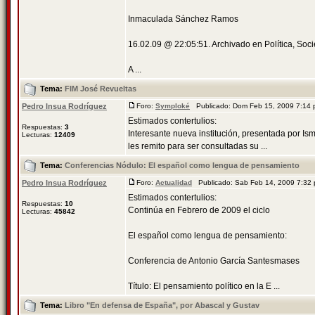
Inmaculada Sánchez Ramos
16.02.09 @ 22:05:51. Archivado en Política, Soc
A ...
Tema:
FIM José Revueltas
Pedro Insua Rodríguez
Foro:
Symploké
Publicado: Dom Feb 15, 2009 7:14
Estimados contertulios:
Respuestas:
3
Interesante nueva institución, presentada por Is
Lecturas:
12409
les remito para ser consultadas su ...
Tema:
Conferencias Nódulo: El español como lengua de pensamiento
Pedro Insua Rodríguez
Foro:
Actualidad
Publicado: Sab Feb 14, 2009 7:32
Estimados contertulios:
Respuestas:
10
Continúa en Febrero de 2009 el ciclo
Lecturas:
45842
El español como lengua de pensamiento:
Conferencia de Antonio García Santesmases
Título: El pensamiento político en la E ...
Tema:
Libro "En defensa de España", por Abascal y Gustav