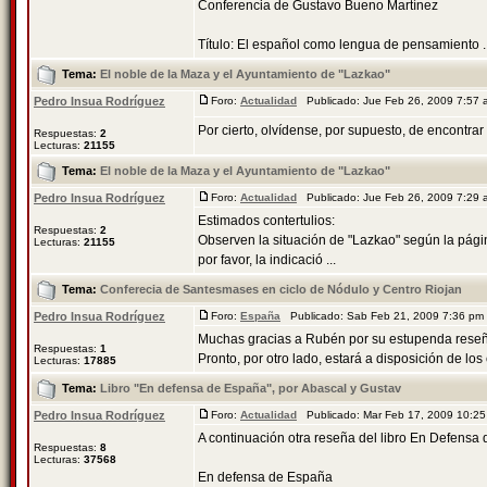
Conferencia de Gustavo Bueno Martínez
Título: El español como lengua de pensamiento ..
Tema:
El noble de la Maza y el Ayuntamiento de "Lazkao"
Pedro Insua Rodríguez
Foro:
Actualidad
Publicado: Jue Feb 26, 2009 7:57
Por cierto, olvídense, por supuesto, de encontra
Respuestas:
2
Lecturas:
21155
Tema:
El noble de la Maza y el Ayuntamiento de "Lazkao"
Pedro Insua Rodríguez
Foro:
Actualidad
Publicado: Jue Feb 26, 2009 7:29
Estimados contertulios:
Respuestas:
2
Observen la situación de "Lazkao" según la págin
Lecturas:
21155
por favor, la indicació ...
Tema:
Conferecia de Santesmases en ciclo de Nódulo y Centro Riojan
Pedro Insua Rodríguez
Foro:
España
Publicado: Sab Feb 21, 2009 7:36 p
Muchas gracias a Rubén por su estupenda reseña d
Respuestas:
1
Pronto, por otro lado, estará a disposición de los co
Lecturas:
17885
Tema:
Libro "En defensa de España", por Abascal y Gustav
Pedro Insua Rodríguez
Foro:
Actualidad
Publicado: Mar Feb 17, 2009 10:2
A continuación otra reseña del libro En Defensa 
Respuestas:
8
Lecturas:
37568
En defensa de España