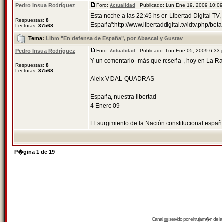
Pedro Insua Rodríguez
Foro:
Actualidad
Publicado: Lun Ene 19, 2009 10:
Esta noche a las 22:45 hs en Libertad Digital TV
Respuestas:
8
España":http://www.libertaddigital.tv/ldtv.php/be
Lecturas:
37568
Tema:
Libro "En defensa de España", por Abascal y Gustav
Pedro Insua Rodríguez
Foro:
Actualidad
Publicado: Lun Ene 05, 2009 6:33
Y un comentario -más que reseña-, hoy en La Ra
Respuestas:
8
Lecturas:
37568
Aleix VIDAL-QUADRAS
España, nuestra libertad
4 Enero 09
El surgimiento de la Nación constitucional españ 
P�gina
1
de
19
Canal
rss
servido por el
trujam�n
de la