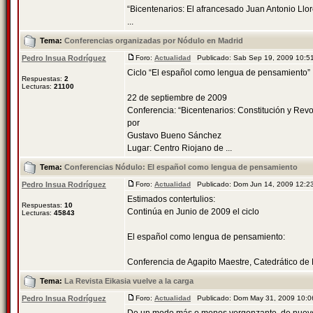
“Bicentenarios: El afrancesado Juan Antonio Llore
...
Tema:
Conferencias organizadas por Nódulo en Madrid
Pedro Insua Rodríguez
Foro:
Actualidad
Publicado: Sab Sep 19, 2009 10:
Ciclo “El español como lengua de pensamiento”
Respuestas:
2
Lecturas:
21100
22 de septiembre de 2009
Conferencia: “Bicentenarios: Constitución y Revo
por
Gustavo Bueno Sánchez
Lugar: Centro Riojano de ...
Tema:
Conferencias Nódulo: El español como lengua de pensamiento
Pedro Insua Rodríguez
Foro:
Actualidad
Publicado: Dom Jun 14, 2009 12:
Estimados contertulios:
Respuestas:
10
Continúa en Junio de 2009 el ciclo
Lecturas:
45843
El español como lengua de pensamiento:
Conferencia de Agapito Maestre, Catedrático de Fi
Tema:
La Revista Eikasia vuelve a la carga
Pedro Insua Rodríguez
Foro:
Actualidad
Publicado: Dom May 31, 2009 10: