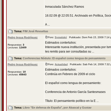
Inmaculada Sánchez Ramos
16.02.09 @ 22:05:51. Archivado en Política, Soc
A ...
Tema:
FIM José Revueltas
Pedro Insua Rodríguez
Foro:
Symploké
Publicado: Dom Feb 15, 2009 7:14
Estimados contertulios:
Respuestas:
3
Interesante nueva institución, presentada por Is
Lecturas:
12409
les remito para ser consultadas su ...
Tema:
Conferencias Nódulo: El español como lengua de pensamiento
Pedro Insua Rodríguez
Foro:
Actualidad
Publicado: Sab Feb 14, 2009 7:32
Estimados contertulios:
Respuestas:
10
Continúa en Febrero de 2009 el ciclo
Lecturas:
45843
El español como lengua de pensamiento:
Conferencia de Antonio García Santesmases
Título: El pensamiento político en la E ...
Tema:
Libro "En defensa de España", por Abascal y Gustav