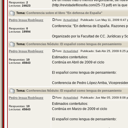
De un modo más o menos vergonzante, de nuevo 
Respuestas:
2
(http://revistadefilosofia.com/25-73.pdf) en la que 
Lecturas:
24623
Tema:
Conferencia sobre el libro "En defensa de España"
Pedro Insua Rodríguez
Foro:
Actualidad
Publicado: Lun May 11, 2009 6:47
Conferencia: "En defensa de España. Razones par
Respuestas:
0
Lecturas:
19994
Organizado por la Facultad de CC. Jurídicas y Soci
Tema:
Conferencias Nódulo: El español como lengua de pensamiento
Pedro Insua Rodríguez
Foro:
Actualidad
Publicado: Sab Abr 25, 2009 6:25
Estimados contertulios:
Respuestas:
10
Continúa en Abril de 2009 el ciclo
Lecturas:
45843
El español como lengua de pensamiento:
Conferencia de Pedro López Arriba, Vicepresident
Tema:
Conferencias Nódulo: El español como lengua de pensamiento
Pedro Insua Rodríguez
Foro:
Actualidad
Publicado: Jue Mar 05, 2009 8:08
Estimados contertulios:
Respuestas:
10
Continúa en Marzo de 2009 el ciclo
Lecturas:
45843
El español como lengua de pensamiento: