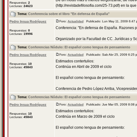
De un modo más o menos vergonzante, de nuevo 
Respuestas:
2
(http://revistadefilosofia.com/25-73.pdf) en la que 
Lecturas:
24623
Tema:
Conferencia sobre el libro "En defensa de España"
Pedro Insua Rodríguez
Foro:
Actualidad
Publicado: Lun May 11, 2009 6:47
Conferencia: "En defensa de España. Razones par
Respuestas:
0
Lecturas:
19996
Organizado por la Facultad de CC. Jurídicas y Soci
Tema:
Conferencias Nódulo: El español como lengua de pensamiento
Pedro Insua Rodríguez
Foro:
Actualidad
Publicado: Sab Abr 25, 2009 6:25
Estimados contertulios:
Respuestas:
10
Continúa en Abril de 2009 el ciclo
Lecturas:
45843
El español como lengua de pensamiento:
Conferencia de Pedro López Arriba, Vicepresident
Tema:
Conferencias Nódulo: El español como lengua de pensamiento
Pedro Insua Rodríguez
Foro:
Actualidad
Publicado: Jue Mar 05, 2009 8:08
Estimados contertulios:
Respuestas:
10
Continúa en Marzo de 2009 el ciclo
Lecturas:
45843
El español como lengua de pensamiento: