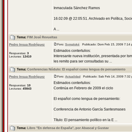
Inmaculada Sánchez Ramos
16.02.09 @ 22:05:51. Archivado en Política, Soc
A ...
Tema:
FIM José Revueltas
Pedro Insua Rodríguez
Foro:
Symploké
Publicado: Dom Feb 15, 2009 7:14
Estimados contertulios:
Respuestas:
3
Interesante nueva institución, presentada por Is
Lecturas:
12410
les remito para ser consultadas su ...
Tema:
Conferencias Nódulo: El español como lengua de pensamiento
Pedro Insua Rodríguez
Foro:
Actualidad
Publicado: Sab Feb 14, 2009 7:32
Estimados contertulios:
Respuestas:
10
Continúa en Febrero de 2009 el ciclo
Lecturas:
45843
El español como lengua de pensamiento:
Conferencia de Antonio García Santesmases
Título: El pensamiento político en la E ...
Tema:
Libro "En defensa de España", por Abascal y Gustav