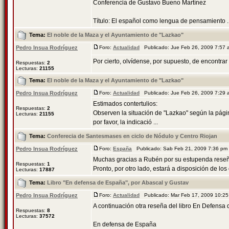
Conferencia de Gustavo Bueno Martínez
Título: El español como lengua de pensamiento ..
Tema:
El noble de la Maza y el Ayuntamiento de "Lazkao"
Pedro Insua Rodríguez
Foro:
Actualidad
Publicado: Jue Feb 26, 2009 7:57
Por cierto, olvídense, por supuesto, de encontra
Respuestas:
2
Lecturas:
21155
Tema:
El noble de la Maza y el Ayuntamiento de "Lazkao"
Pedro Insua Rodríguez
Foro:
Actualidad
Publicado: Jue Feb 26, 2009 7:29
Estimados contertulios:
Respuestas:
2
Observen la situación de "Lazkao" según la págin
Lecturas:
21155
por favor, la indicació ...
Tema:
Conferecia de Santesmases en ciclo de Nódulo y Centro Riojan
Pedro Insua Rodríguez
Foro:
España
Publicado: Sab Feb 21, 2009 7:36 p
Muchas gracias a Rubén por su estupenda reseña d
Respuestas:
1
Pronto, por otro lado, estará a disposición de los co
Lecturas:
17887
Tema:
Libro "En defensa de España", por Abascal y Gustav
Pedro Insua Rodríguez
Foro:
Actualidad
Publicado: Mar Feb 17, 2009 10:2
A continuación otra reseña del libro En Defensa 
Respuestas:
8
Lecturas:
37572
En defensa de España