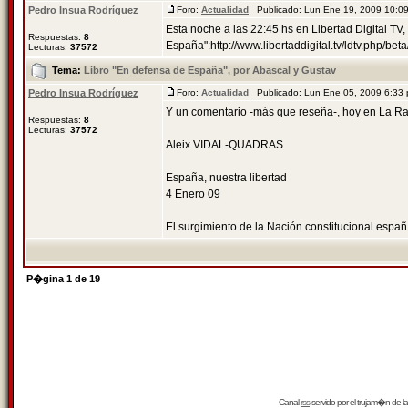
Pedro Insua Rodríguez
Foro:
Actualidad
Publicado: Lun Ene 19, 2009 10:
Esta noche a las 22:45 hs en Libertad Digital TV
Respuestas:
8
España":http://www.libertaddigital.tv/ldtv.php/be
Lecturas:
37572
Tema:
Libro "En defensa de España", por Abascal y Gustav
Pedro Insua Rodríguez
Foro:
Actualidad
Publicado: Lun Ene 05, 2009 6:33
Y un comentario -más que reseña-, hoy en La Ra
Respuestas:
8
Lecturas:
37572
Aleix VIDAL-QUADRAS
España, nuestra libertad
4 Enero 09
El surgimiento de la Nación constitucional españ 
P�gina
1
de
19
Canal
rss
servido por el
trujam�n
de la