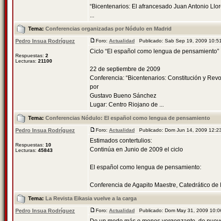
“Bicentenarios: El afrancesado Juan Antonio Llore
...
Tema:
Conferencias organizadas por Nódulo en Madrid
Pedro Insua Rodríguez
Foro:
Actualidad
Publicado: Sab Sep 19, 2009 10:
Ciclo “El español como lengua de pensamiento”
Respuestas:
2
Lecturas:
21100
22 de septiembre de 2009
Conferencia: “Bicentenarios: Constitución y Revo
por
Gustavo Bueno Sánchez
Lugar: Centro Riojano de ...
Tema:
Conferencias Nódulo: El español como lengua de pensamiento
Pedro Insua Rodríguez
Foro:
Actualidad
Publicado: Dom Jun 14, 2009 12:
Estimados contertulios:
Respuestas:
10
Continúa en Junio de 2009 el ciclo
Lecturas:
45843
El español como lengua de pensamiento:
Conferencia de Agapito Maestre, Catedrático de Fi
Tema:
La Revista Eikasia vuelve a la carga
Pedro Insua Rodríguez
Foro:
Actualidad
Publicado: Dom May 31, 2009 10: