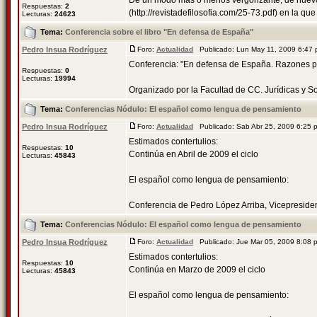
De un modo más o menos vergonzante, de nuevo 
Respuestas:
2
(http://revistadefilosofia.com/25-73.pdf) en la que 
Lecturas:
24623
Tema:
Conferencia sobre el libro "En defensa de España"
Pedro Insua Rodríguez
Foro:
Actualidad
Publicado: Lun May 11, 2009 6:47
Conferencia: "En defensa de España. Razones par
Respuestas:
0
Lecturas:
19994
Organizado por la Facultad de CC. Jurídicas y Soci
Tema:
Conferencias Nódulo: El español como lengua de pensamiento
Pedro Insua Rodríguez
Foro:
Actualidad
Publicado: Sab Abr 25, 2009 6:25
Estimados contertulios:
Respuestas:
10
Continúa en Abril de 2009 el ciclo
Lecturas:
45843
El español como lengua de pensamiento:
Conferencia de Pedro López Arriba, Vicepresident
Tema:
Conferencias Nódulo: El español como lengua de pensamiento
Pedro Insua Rodríguez
Foro:
Actualidad
Publicado: Jue Mar 05, 2009 8:08
Estimados contertulios:
Respuestas:
10
Continúa en Marzo de 2009 el ciclo
Lecturas:
45843
El español como lengua de pensamiento: