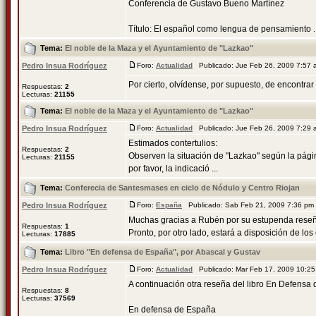
Conferencia de Gustavo Bueno Martínez
Título: El español como lengua de pensamiento ..
Tema:
El noble de la Maza y el Ayuntamiento de "Lazkao"
Pedro Insua Rodríguez
Foro:
Actualidad
Publicado: Jue Feb 26, 2009 7:57
Por cierto, olvídense, por supuesto, de encontra
Respuestas:
2
Lecturas:
21155
Tema:
El noble de la Maza y el Ayuntamiento de "Lazkao"
Pedro Insua Rodríguez
Foro:
Actualidad
Publicado: Jue Feb 26, 2009 7:29
Estimados contertulios:
Respuestas:
2
Observen la situación de "Lazkao" según la págin
Lecturas:
21155
por favor, la indicació ...
Tema:
Conferecia de Santesmases en ciclo de Nódulo y Centro Riojan
Pedro Insua Rodríguez
Foro:
España
Publicado: Sab Feb 21, 2009 7:36 p
Muchas gracias a Rubén por su estupenda reseña d
Respuestas:
1
Pronto, por otro lado, estará a disposición de los co
Lecturas:
17885
Tema:
Libro "En defensa de España", por Abascal y Gustav
Pedro Insua Rodríguez
Foro:
Actualidad
Publicado: Mar Feb 17, 2009 10:2
A continuación otra reseña del libro En Defensa 
Respuestas:
8
Lecturas:
37569
En defensa de España