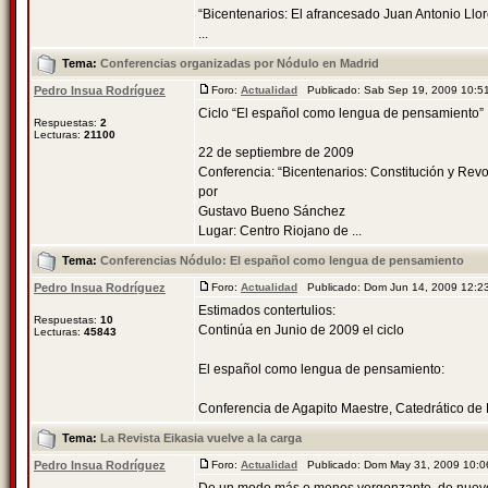
“Bicentenarios: El afrancesado Juan Antonio Llore
...
Tema:
Conferencias organizadas por Nódulo en Madrid
Pedro Insua Rodríguez
Foro:
Actualidad
Publicado: Sab Sep 19, 2009 10:
Ciclo “El español como lengua de pensamiento”
Respuestas:
2
Lecturas:
21100
22 de septiembre de 2009
Conferencia: “Bicentenarios: Constitución y Revo
por
Gustavo Bueno Sánchez
Lugar: Centro Riojano de ...
Tema:
Conferencias Nódulo: El español como lengua de pensamiento
Pedro Insua Rodríguez
Foro:
Actualidad
Publicado: Dom Jun 14, 2009 12:
Estimados contertulios:
Respuestas:
10
Continúa en Junio de 2009 el ciclo
Lecturas:
45843
El español como lengua de pensamiento:
Conferencia de Agapito Maestre, Catedrático de Fi
Tema:
La Revista Eikasia vuelve a la carga
Pedro Insua Rodríguez
Foro:
Actualidad
Publicado: Dom May 31, 2009 10: