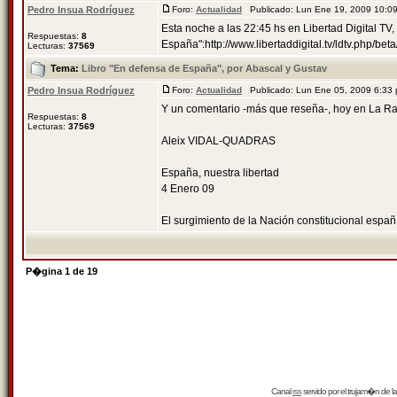
Pedro Insua Rodríguez
Foro:
Actualidad
Publicado: Lun Ene 19, 2009 10:
Esta noche a las 22:45 hs en Libertad Digital TV
Respuestas:
8
España":http://www.libertaddigital.tv/ldtv.php/be
Lecturas:
37569
Tema:
Libro "En defensa de España", por Abascal y Gustav
Pedro Insua Rodríguez
Foro:
Actualidad
Publicado: Lun Ene 05, 2009 6:33
Y un comentario -más que reseña-, hoy en La Ra
Respuestas:
8
Lecturas:
37569
Aleix VIDAL-QUADRAS
España, nuestra libertad
4 Enero 09
El surgimiento de la Nación constitucional españ 
P�gina
1
de
19
Canal
rss
servido por el
trujam�n
de la