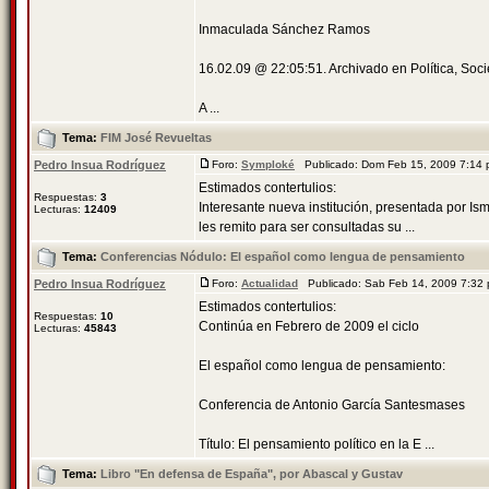
Inmaculada Sánchez Ramos
16.02.09 @ 22:05:51. Archivado en Política, Soc
A ...
Tema:
FIM José Revueltas
Pedro Insua Rodríguez
Foro:
Symploké
Publicado: Dom Feb 15, 2009 7:14
Estimados contertulios:
Respuestas:
3
Interesante nueva institución, presentada por Is
Lecturas:
12409
les remito para ser consultadas su ...
Tema:
Conferencias Nódulo: El español como lengua de pensamiento
Pedro Insua Rodríguez
Foro:
Actualidad
Publicado: Sab Feb 14, 2009 7:32
Estimados contertulios:
Respuestas:
10
Continúa en Febrero de 2009 el ciclo
Lecturas:
45843
El español como lengua de pensamiento:
Conferencia de Antonio García Santesmases
Título: El pensamiento político en la E ...
Tema:
Libro "En defensa de España", por Abascal y Gustav