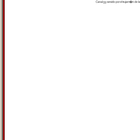
Canal
rss
servido por el
trujam�n
de la