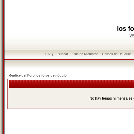
los f
w
F.A.Q.
Buscar
Lista de Miembros
Grupos de Usuarios
�ndice del Foro los foros de nódulo
No hay temas ni mensajes 