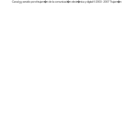
Canal
rss
servido por el
trujam�n
de la comunicaci�n electr�nica y digital © 2003 - 2007 Trujam�n