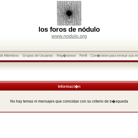
los foros de nódulo
www.nodulo.org
 de Miembros
Grupos de Usuarios
Reg�strese
Perfil
Con�ctese para revisar sus m
Informaci�n
No hay temas ni mensajes que coincidan con su criterio de b�squeda