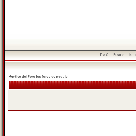
F.A.Q.
Buscar
Lista
�ndice del Foro los foros de nódulo