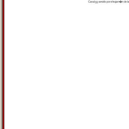
Canal
rss
servido por el
trujam�n
de la