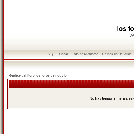
los f
w
F.A.Q.
Buscar
Lista de Miembros
Grupos de Usuarios
�ndice del Foro los foros de nódulo
No hay temas ni mensajes 