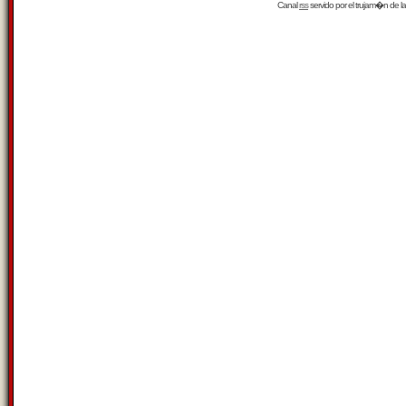
Canal
rss
servido por el
trujam�n
de la