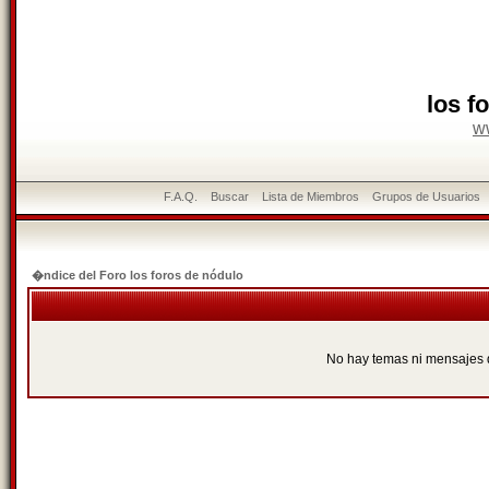
los f
w
F.A.Q.
Buscar
Lista de Miembros
Grupos de Usuarios
�ndice del Foro los foros de nódulo
No hay temas ni mensajes 