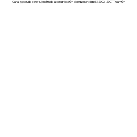
Canal
rss
servido por el
trujam�n
de la comunicaci�n electr�nica y digital © 2003 - 2007 Trujam�n