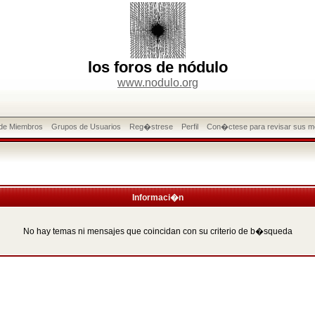
los foros de nódulo
www.nodulo.org
 de Miembros
Grupos de Usuarios
Reg�strese
Perfil
Con�ctese para revisar sus m
Informaci�n
No hay temas ni mensajes que coincidan con su criterio de b�squeda