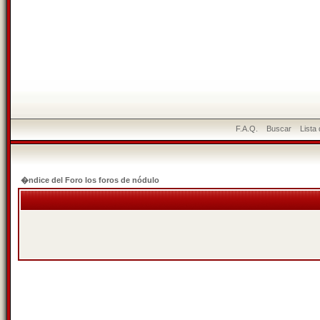
F.A.Q.
Buscar
Lista
�ndice del Foro los foros de nódulo