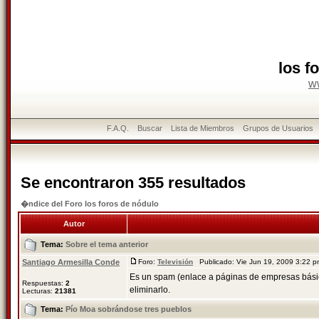
los f
w
F.A.Q.
Buscar
Lista de Miembros
Grupos de Usuarios
Se encontraron 355 resultados
�ndice del Foro los foros de nódulo
Autor
Tema:
Sobre el tema anterior
Santiago Armesilla Conde
Foro:
Televisión
Publicado: Vie Jun 19, 2009 3:22 
Es un spam (enlace a páginas de empresas básic
Respuestas:
2
eliminarlo.
Lecturas:
21381
Tema:
Pío Moa sobrándose tres pueblos