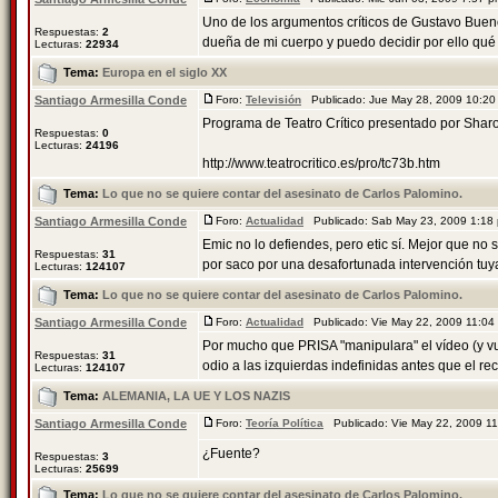
Uno de los argumentos críticos de Gustavo Bueno 
Respuestas:
2
dueña de mi cuerpo y puedo decidir por ello qué 
Lecturas:
22934
Tema:
Europa en el siglo XX
Santiago Armesilla Conde
Foro:
Televisión
Publicado: Jue May 28, 2009 10:2
Programa de Teatro Crítico presentado por Sharo
Respuestas:
0
Lecturas:
24196
http://www.teatrocritico.es/pro/tc73b.htm
Tema:
Lo que no se quiere contar del asesinato de Carlos Palomino.
Santiago Armesilla Conde
Foro:
Actualidad
Publicado: Sab May 23, 2009 1:1
Emic no lo defiendes, pero etic sí. Mejor que no
Respuestas:
31
por saco por una desafortunada intervención tuy
Lecturas:
124107
Tema:
Lo que no se quiere contar del asesinato de Carlos Palomino.
Santiago Armesilla Conde
Foro:
Actualidad
Publicado: Vie May 22, 2009 11:0
Por mucho que PRISA "manipulara" el vídeo (y vue
Respuestas:
31
odio a las izquierdas indefinidas antes que el reco
Lecturas:
124107
Tema:
ALEMANIA, LA UE Y LOS NAZIS
Santiago Armesilla Conde
Foro:
Teoría Política
Publicado: Vie May 22, 2009 1
¿Fuente?
Respuestas:
3
Lecturas:
25699
Tema:
Lo que no se quiere contar del asesinato de Carlos Palomino.