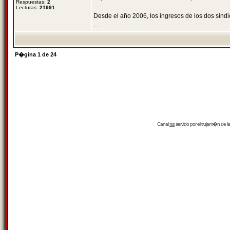
Respuestas:
2
Lecturas:
21991
Desde el año 2006, los ingresos de los dos sind
...
P�gina
1
de
24
Canal
rss
servido por el
trujam�n
de la