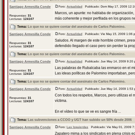
Santiago Armesilla Conde
Foro:
Actualidad
Publicado: Dom May 17, 2009 12:
Marcos, un apunte: no hablaba de organización, q
Respuestas:
31
más coherente y mejor perfilada en los grupos neo
Lecturas:
124107
Tema:
Lo que no se quiere contar del asesinato de Carlos Palomino.
Santiago Armesilla Conde
Foro:
Actualidad
Publicado: Vie May 15, 2009 1:06
Saludos. Al margen de este horrible crimen, pre
Respuestas:
31
defendido llegado el caso pero sin perder la prop
Lecturas:
124107
Tema:
Lo que no se quiere contar del asesinato de Carlos Palomino.
Santiago Armesilla Conde
Foro:
Actualidad
Publicado: Jue May 14, 2009 9:20
Las palabras de Rubalcaba las enmarco en el mit
Respuestas:
31
Las ideas políticas de Palomino importaban, per
Lecturas:
124107
Tema:
Lo que no se quiere contar del asesinato de Carlos Palomino.
Santiago Armesilla Conde
Foro:
Actualidad
Publicado: Jue May 14, 2009 1:53
Con todos los respetos, Marcos, pero utilizas el m
Respuestas:
31
víctima.
Lecturas:
124107
En el vídeo lo que se ve es sangre fría ...
Tema:
Las subvenciones a CCOO y UGT han subido un 50% desde 2006
Santiago Armesilla Conde
Foro:
Las Izquierdas
Publicado: Vie May 01, 2009 
Zapatero mima a los sindicatos en plena crisis 