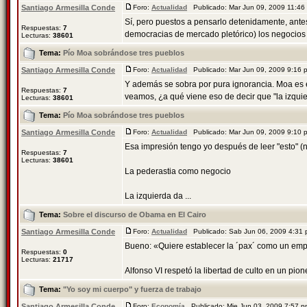
Santiago Armesilla Conde
Foro:
Actualidad
Publicado: Mar Jun 09, 2009 11:4
Sí, pero puestos a pensarlo detenidamente, ante
Respuestas:
7
democracias de mercado pletórico) los negocios 
Lecturas:
38601
Tema:
Pío Moa sobrándose tres pueblos
Santiago Armesilla Conde
Foro:
Actualidad
Publicado: Mar Jun 09, 2009 9:16
Y además se sobra por pura ignorancia. Moa es el
Respuestas:
7
veamos, ¿a qué viene eso de decir que "la izquie
Lecturas:
38601
Tema:
Pío Moa sobrándose tres pueblos
Santiago Armesilla Conde
Foro:
Actualidad
Publicado: Mar Jun 09, 2009 9:10
Esa impresión tengo yo después de leer "esto" (n
Respuestas:
7
Lecturas:
38601
La pederastia como negocio
La izquierda da ...
Tema:
Sobre el discurso de Obama en El Cairo
Santiago Armesilla Conde
Foro:
Actualidad
Publicado: Sab Jun 06, 2009 4:31
Bueno: «Quiere establecer la ´pax´ como un e
Respuestas:
0
Lecturas:
21717
Alfonso VI respetó la libertad de culto en un pione
Tema:
"Yo soy mi cuerpo" y fuerza de trabajo
Santiago Armesilla Conde
Foro:
Economía
Publicado: Mie Jun 03, 2009 7:57 