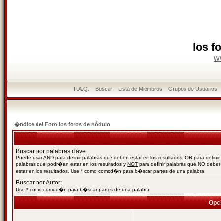
los f
w
F.A.Q.
Buscar
Lista de Miembros
Grupos de Usuarios
�ndice del Foro los foros de nódulo
Buscar por palabras clave:
Puede usar
AND
para definir palabras que deben estar en los resultados,
OR
para definir
palabras que podr�an estar en los resultados y
NOT
para definir palabras que NO debe
estar en los resultados. Use * como comod�n para b�scar partes de una palabra
Buscar por Autor:
Use * como comod�n para b�scar partes de una palabra
Opc