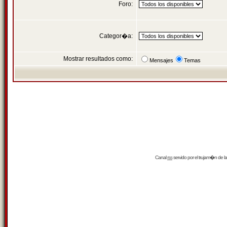
Foro:
Categor�a:
Mostrar resultados como:
Mensajes
Temas
Canal
rss
servido por el
trujam�n
de la