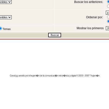
Buscar los anteriores:
Ordenar por:
Mostrar los primeros
Temas
Canal
rss
servido por el
trujam�n
de la comunicaci�n electr�nica y digital © 2003 - 2007 Trujam�n