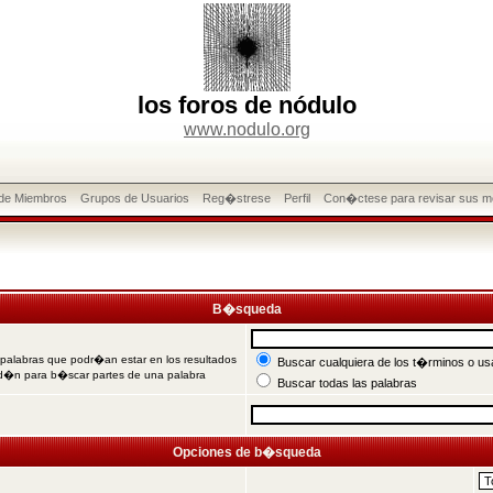
los foros de nódulo
www.nodulo.org
 de Miembros
Grupos de Usuarios
Reg�strese
Perfil
Con�ctese para revisar sus m
B�squeda
 palabras que podr�an estar en los resultados
Buscar cualquiera de los t�rminos o usa
od�n para b�scar partes de una palabra
Buscar todas las palabras
Opciones de b�squeda