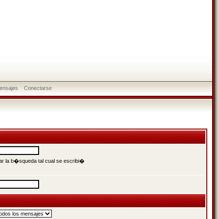
ensajes
Conectarse
r la b�squeda tal cual se escribi�