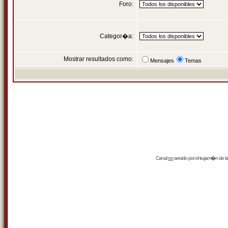
Foro:
Categor�a:
Mostrar resultados como:
Mensajes
Temas
Canal
rss
servido por el
trujam�n
de la