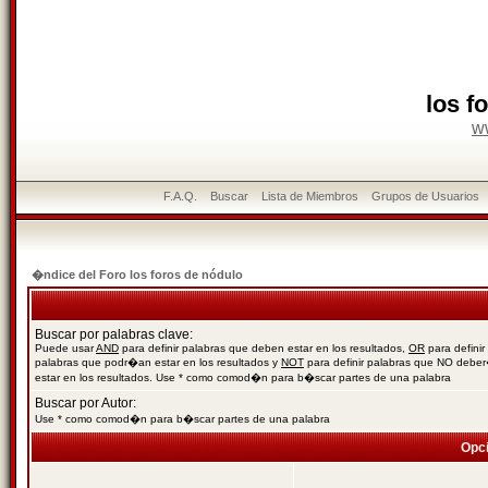
los f
w
F.A.Q.
Buscar
Lista de Miembros
Grupos de Usuarios
�ndice del Foro los foros de nódulo
Buscar por palabras clave:
Puede usar
AND
para definir palabras que deben estar en los resultados,
OR
para definir
palabras que podr�an estar en los resultados y
NOT
para definir palabras que NO debe
estar en los resultados. Use * como comod�n para b�scar partes de una palabra
Buscar por Autor:
Use * como comod�n para b�scar partes de una palabra
Opc