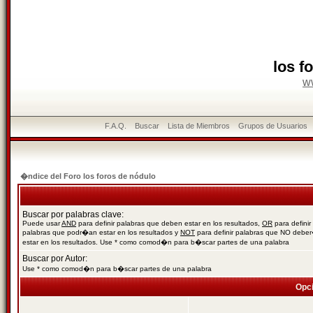
los f
w
F.A.Q.
Buscar
Lista de Miembros
Grupos de Usuarios
�ndice del Foro los foros de nódulo
Buscar por palabras clave:
Puede usar
AND
para definir palabras que deben estar en los resultados,
OR
para definir
palabras que podr�an estar en los resultados y
NOT
para definir palabras que NO debe
estar en los resultados. Use * como comod�n para b�scar partes de una palabra
Buscar por Autor:
Use * como comod�n para b�scar partes de una palabra
Opc