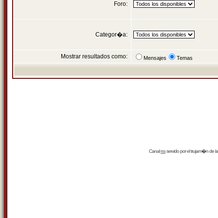
Foro:
Categor�a:
Mostrar resultados como:
Mensajes
Temas
Canal
rss
servido por el
trujam�n
de la