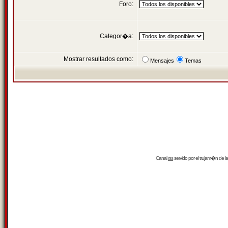
Foro:
Categor�a:
Mostrar resultados como:
Mensajes
Temas
Canal
rss
servido por el
trujam�n
de la