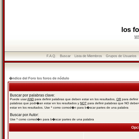
los f
w
F.A.Q.
Buscar
Lista de Miembros
Grupos de Usuarios
�ndice del Foro los foros de nódulo
Buscar por palabras clave:
Puede usar
AND
para definir palabras que deben estar en los resultados,
OR
para definir
palabras que podr�an estar en los resultados y
NOT
para definir palabras que NO debe
estar en los resultados. Use * como comod�n para b�scar partes de una palabra
Buscar por Autor:
Use * como comod�n para b�scar partes de una palabra
Opc