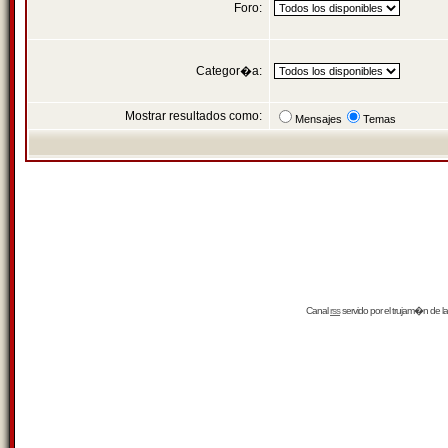
Foro:
Categor�a:
Mostrar resultados como:
Mensajes
Temas
Canal
rss
servido por el
trujam�n
de la